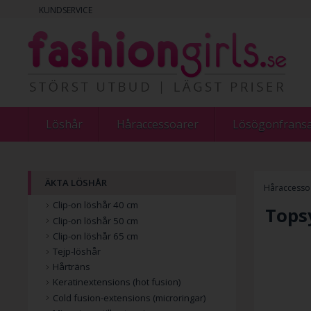
KUNDSERVICE
Löshår
Håraccessoarer
Lösögonfrans
ÄKTA LÖSHÅR
Håraccesso
Clip-on löshår 40 cm
Tops
Clip-on löshår 50 cm
Clip-on löshår 65 cm
Tejp-löshår
Hårträns
Keratinextensions (hot fusion)
Cold fusion-extensions (microringar)