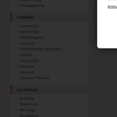
Startpaket & kit
HUDVÅRD
Ansiktsvård
Dermaroller
Hårborttagning
Spraytan
Tandblekning / Munhygien
Fotvård
Kroppsvård
Massage
sovmask
Tweezer/ Pincetter
SHAPEWEAR
Brösttejp
Shapewear
BH-inlägg
BH-tillbehör