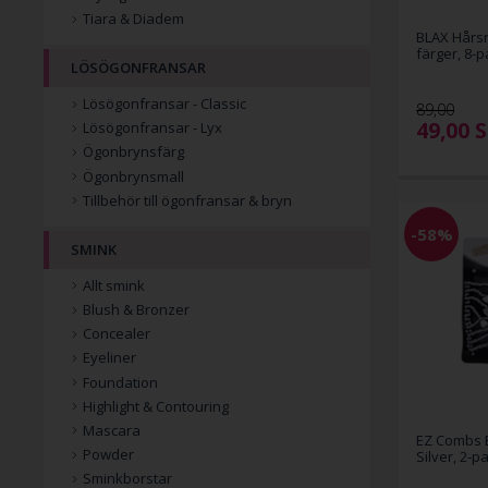
Tiara & Diadem
BLAX Hårsn
färger, 8-p
LÖSÖGONFRANSAR
Lösögonfransar - Classic
89,00
49,00
S
Lösögonfransar - Lyx
Ögonbrynsfärg
Ögonbrynsmall
Tillbehör till ögonfransar & bryn
-58%
SMINK
Allt smink
Blush & Bronzer
Concealer
Eyeliner
Foundation
Highlight & Contouring
Mascara
EZ Combs E
Powder
Silver, 2-p
Sminkborstar