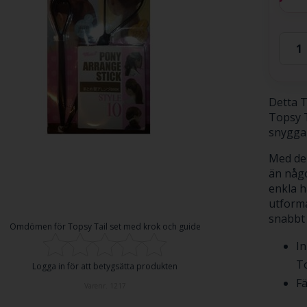
Detta T
Topsy T
snygga
Med den
än någo
enkla h
utforma
snabbt 
Omdömen för
Topsy Tail set med krok och guide
In
To
Logga in för att betygsätta produkten
Fä
Varenr.
1217