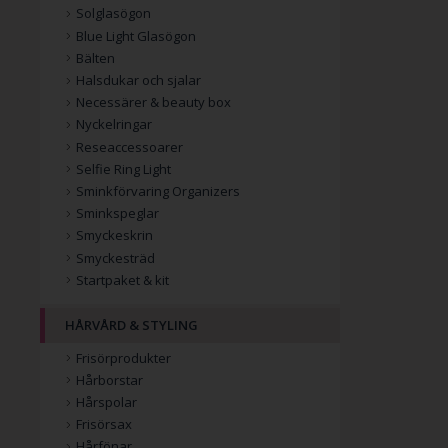
Solglasögon
Blue Light Glasögon
Bälten
Halsdukar och sjalar
Necessärer & beauty box
Nyckelringar
Reseaccessoarer
Selfie Ring Light
Sminkförvaring Organizers
Sminkspeglar
Smyckeskrin
Smyckesträd
Startpaket & kit
HÅRVÅRD & STYLING
Frisörprodukter
Hårborstar
Hårspolar
Frisörsax
Hårfönar