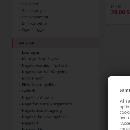
Sminkset
69,00
Sminkspeglar
29,00
S
Sminksvampar
Sminktillbehör
Ögonskugga
NAGLAR
Lösnaglar
Manikyr- & pedikyrset
Nageldekoration (nail art)
Nageltippar & förlängning
Bordlampor
Elektriska nagelfilar
Samt
Gellack
Nagelfilar & buffrar
På Fa
Nagelförvaring & organizers
optim
Nagellacksborttagning
cooki
Nagelstickers & nagelfolie
ännu 
"Acce
Nageltork
cooki
Nagelverktyg