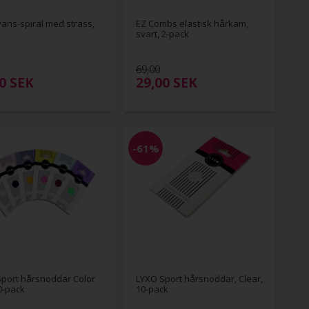
ans-spiral med strass,
EZ Combs elastisk hårkam,
svart, 2-pack
69,00
00
SEK
29,00
SEK
-61%
port hårsnoddar Color
LYXO Sport hårsnoddar, Clear,
0-pack
10-pack