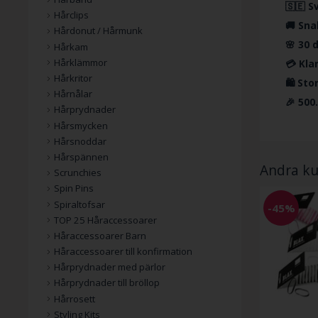
🇸🇪 S
Hårclips
🚚 Sna
Hårdonut / Hårmunk
🌸 30 
Hårkam
Hårklämmor
💳 Kla
Hårkritor
🛍️ St
Hårnålar
🎉 500
Hårprydnader
Hårsmycken
Hårsnoddar
Hårspännen
Andra ku
Scrunchies
Spin Pins
Spiraltofsar
-45%
TOP 25 Håraccessoarer
Håraccessoarer Barn
Håraccessoarer till konfirmation
Hårprydnader med pärlor
Hårprydnader till bröllop
Hårrosett
Styling Kits