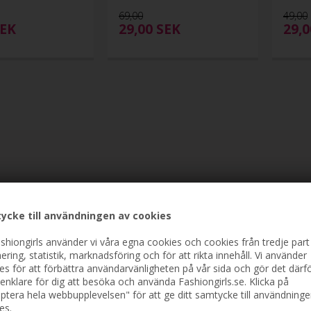
69,00
49,00
EK
29,00
SEK
29,
ycke till användningen av cookies
shiongirls använder vi våra egna cookies och cookies från tredje part
ering, statistik, marknadsföring och för att rikta innehåll. Vi använder
es för att förbättra användarvänligheten på vår sida och gör det därf
enklare för dig att besöka och använda Fashiongirls.se. Klicka på
ptera hela webbupplevelsen" för att ge ditt samtycke till användninge
es.