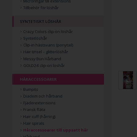
Microringar till extensions
Tillbehör för löshår
SYNTETISKT LÖSHÅR
Crazy Colors clip-on löshår
Syntetlöshår
Clip-in hästsvans (ponytail)
Hair tinsel – glitterlöshår
Messy Bun Hårband
GOLD24 clip-on löshår
HÅRACCESSOARER
Bumpits
Diadem och hårband
Fjäderextensions
Fransk fläta
Hair cuff (hårring)
Hair spirals
Håraccessoarer till uppsatt hår
Hårband