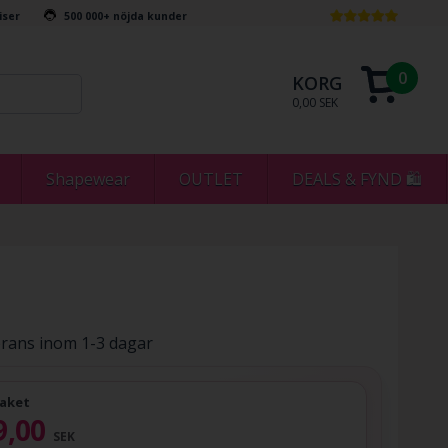
riser
500 000+ nöjda kunder
0
KORG
0,00 SEK
Shapewear
OUTLET
DEALS & FYND 🛍
rans inom 1-3 dagar
aket
9,00
SEK