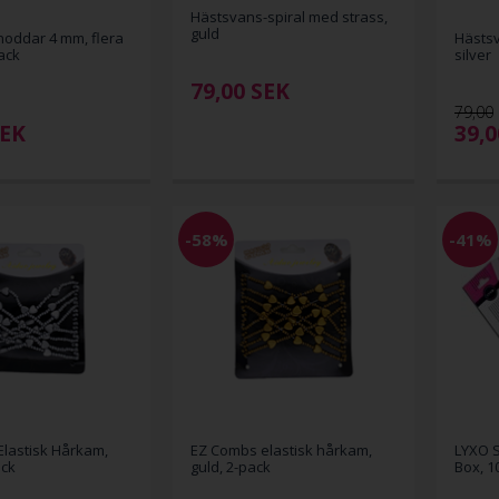
Hästsvans-spiral med strass,
guld
oddar 4 mm, flera
Hästsv
ack
silver
79,00
SEK
79,00
EK
39,
-58%
-41%
lastisk Hårkam,
EZ Combs elastisk hårkam,
LYXO S
ack
guld, 2-pack
Box, 1