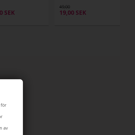
49,00
00
SEK
19,00
SEK
 för
ör
n av