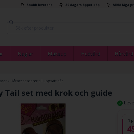
Snabb leverans
30 dagars öppet köp
Alltid låga p
ar
Naglar
Makeup
Hudvård
Hårvård
arer
»
Håraccessoarer till uppsatt hår
y Tail set med krok och guide
Leve
1 p
4