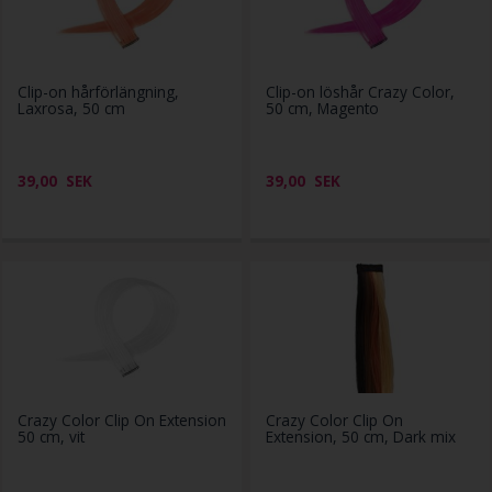
Clip-on hårförlängning,
Clip-on löshår Crazy Color,
Laxrosa, 50 cm
50 cm, Magento
39,00
SEK
39,00
SEK
Crazy Color Clip On Extension
Crazy Color Clip On
50 cm, vit
Extension, 50 cm, Dark mix