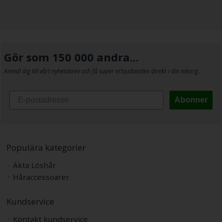
Gör som 150 000 andra...
Anmäl dig till vårt nyhetsbrev och få super erbjudanden direkt i din inkorg.
Abonner
Populära kategorier
Äkta Löshår
Håraccessoarer
Kundservice
Kontakt kundservice