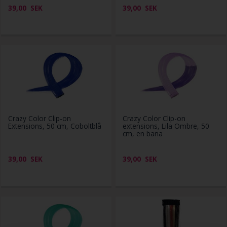
39,00
SEK
39,00
SEK
Crazy Color Clip-on
Crazy Color Clip-on
Extensions, 50 cm, Coboltblå
extensions, Lila Ombre, 50
cm, en bana
39,00
SEK
39,00
SEK