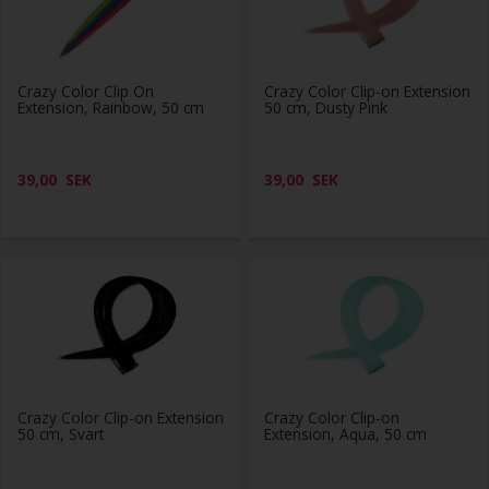
Crazy Color Clip On
Crazy Color Clip-on Extension
Extension, Rainbow, 50 cm
50 cm, Dusty Pink
39,00
SEK
39,00
SEK
Crazy Color Clip-on Extension
Crazy Color Clip-on
50 cm, Svart
Extension, Aqua, 50 cm