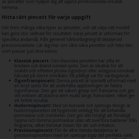
av pincetter som hjälper dig att uppnå professionella resultat
hemma.
Hitta rätt pincett för varje uppgift
Det finns många olika typer av pincetter, och att välja rätt modell
kan göra stor skillnad för resultatet. Varje pincett är utformad för
specifika ändamål, från generell hårborttagning till detaljerad
precisionsarbete. Lär dig mer om våra olika pincetter och hitta den
som passar just dina behov.
Klassisk pincett:
Den klassiska pincetten har ofta en
bredare och ibland rundad spets. Den är idealisk för att
snabbt och effektivt plocka ögonbryn eller avlägsna oönskad
hårväxt på större områden. Ett pålitligt val för vardagsbruk.
Ögonfranspincett:
Denna pincett är speciellt utformad med
en böjd spets för att underlätta appliceringen av falska
ögonfransar. Den ger ett säkert grepp om fransarna och gör
det enklare att placera dem exakt längs fransraden, vilket ger
ett felfritt resultat.
Hudormspincett:
Med sin kurvade och spetsiga design är
hudormspincetten ett hygieniskt verktyg för att behandla
pormaskar och orenheter. Den gör det möjligt att försiktigt
öppna och tömma pormaskar utan att överföra bakterier från
fingrarna, vilket minskar risken för ärr och irritation.
Precisionspincett:
För de allra minsta detaljerna är
precisionspincetten med sin spetsiga topp det perfekta valet.