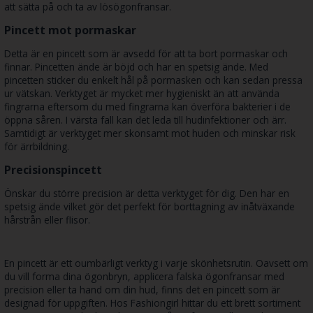
att sätta på och ta av lösögonfransar.
Pincett mot pormaskar
Detta är en pincett som är avsedd för att ta bort pormaskar och
finnar. Pincetten ände är böjd och har en spetsig ände. Med
pincetten sticker du enkelt hål på pormasken och kan sedan pressa
ur vätskan. Verktyget är mycket mer hygieniskt än att använda
fingrarna eftersom du med fingrarna kan överföra bakterier i de
öppna såren. I värsta fall kan det leda till hudinfektioner och ärr.
Samtidigt är verktyget mer skonsamt mot huden och minskar risk
för ärrbildning.
Precisionspincett
Önskar du större precision är detta verktyget för dig. Den har en
spetsig ände vilket gör det perfekt för borttagning av inåtväxande
hårstrån eller flisor.
En pincett är ett oumbärligt verktyg i varje skönhetsrutin. Oavsett om
du vill forma dina ögonbryn, applicera falska ögonfransar med
precision eller ta hand om din hud, finns det en pincett som är
designad för uppgiften. Hos Fashiongirl hittar du ett brett sortiment