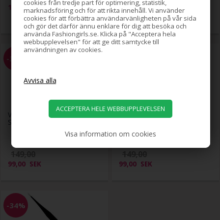
cookies från tredje part för optimering, statistik,
169,00
SEK
89,00
SEK
marknadsföring och för att rikta innehåll. Vi använder
cookies för att förbättra användarvänligheten på vår sida
och gör det därför ännu enklare för dig att besöka och
använda Fashiongirls.se. Klicka på "Acceptera hela
webbupplevelsen" för att ge ditt samtycke till
användningen av cookies.
-34%
-34%
Vetus böjd precisionspincett
Vetus Precisionspincett ESD-
ST-15
15
Visa information om cookies
149,00
149,00
99,00
SEK
99,00
SEK
-34%