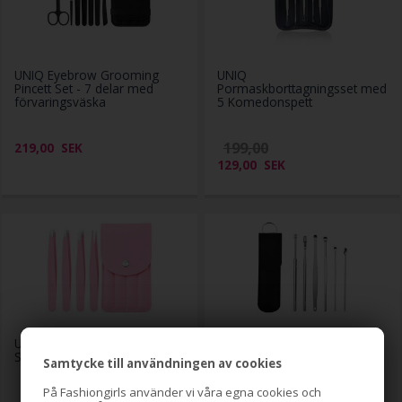
UNIQ Eyebrow Grooming
UNIQ
Pincett Set - 7 delar med
Pormaskborttagningsset med
förvaringsväska
5 Komedonspett
199,00
219,00
SEK
129,00
SEK
UNIQ Travel Tweezer Pincett
Verktygssats för
Set - Pink
öronvaxrengöring - 6 st
Samtycke till användningen av cookies
På Fashiongirls använder vi våra egna cookies och