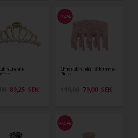
-34%
Rubin Etienne
Chris Rubin Felia Hårklämma -
ämma
Blush
00
89,25
SEK
119,00
79,00
SEK
-45%