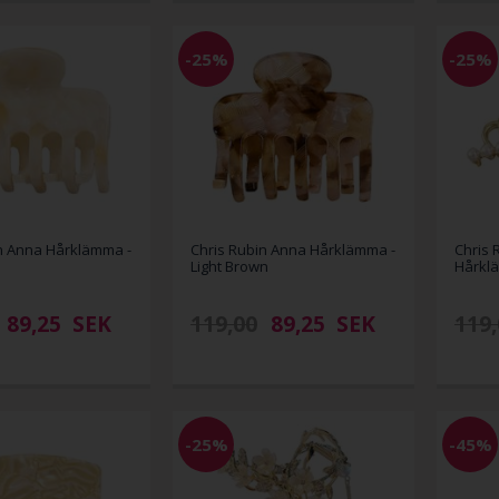
-25%
-25%
n Anna Hårklämma -
Chris Rubin Anna Hårklämma -
Chris 
Light Brown
Hårkl
89,25
SEK
119,00
89,25
SEK
119,
-25%
-45%