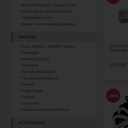
Bröstvårtsskydd / Nipple Covers
Hållningskorrigerande kläder
Självhäftande BH
Waist Trainer träningskorsetter
SMYCKEN
Chris Rubi
Flash Tattoos / Metallic Tattoos
Svart / vit
Örhängen
Ansiktssmycken
199,00
Armband
Bokstavshalsband
Clay Bead Smyckeset
Creoler
Fingerringar
-38%
Fotlänk
Halsband
Halsband med stjärntecken
ACCESSOARER