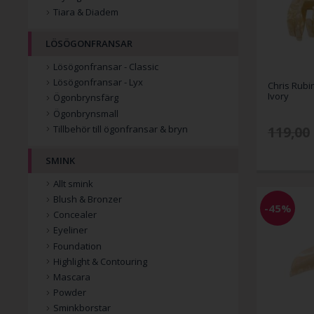
Tiara & Diadem
LÖSÖGONFRANSAR
Lösögonfransar - Classic
Lösögonfransar - Lyx
Chris Rubi
Ivory
Ögonbrynsfärg
Ögonbrynsmall
119,00
Tillbehör till ögonfransar & bryn
SMINK
Allt smink
Blush & Bronzer
-45%
Concealer
Eyeliner
Foundation
Highlight & Contouring
Mascara
Powder
Sminkborstar