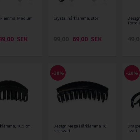
årklämma, Medium
Crystal hårklämma, stor
Desig
Tortoi
49,00
SEK
99,00
69,00
SEK
49,0
-38%
-20%
klämma, 10,5 cm,
Design Mega Hårklämma 16
Drago
cm, svart
svart