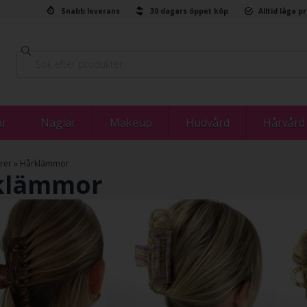
Snabb leverans
30 dagars öppet köp
Alltid låga p
ar
Naglar
Makeup
Hudvård
Hårvård
rer
»
Hårklämmor
klämmor