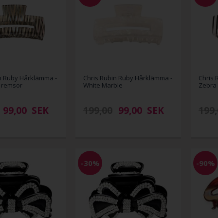
n Ruby Hårklämma -
Chris Rubin Ruby Hårklämma -
Chris 
a remsor
White Marble
Zebra
99,00
SEK
199,00
99,00
SEK
199,
-30%
-90%