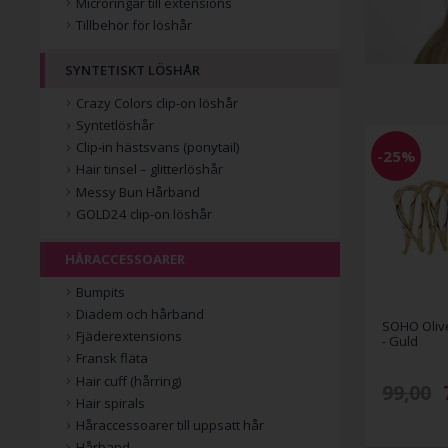
Microringar till extensions
Tillbehör för löshår
SYNTETISKT LÖSHÅR
Crazy Colors clip-on löshår
Syntetlöshår
Clip-in hästsvans (ponytail)
-25%
Hair tinsel – glitterlöshår
Messy Bun Hårband
GOLD24 clip-on löshår
HÅRACCESSOARER
Bumpits
Diadem och hårband
SOHO Oliv
Fjäderextensions
- Guld
Fransk fläta
Hair cuff (hårring)
99,00
Hair spirals
Håraccessoarer till uppsatt hår
Hårband