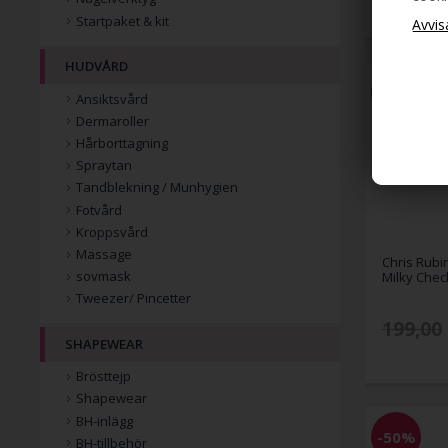
Startpaket & kit
HUDVÅRD
-50%
Ansiktsvård
Dermaroller
Hårborttagning
Spraytan
Tandblekning / Munhygien
Fotvård
Kroppsvård
Massage
Chris Rubi
sovmask
Milky Chec
Tweezer/ Pincetter
199,00
SHAPEWEAR
Brösttejp
Shapewear
BH-inlägg
-50%
BH-tillbehör