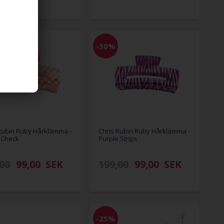
-50%
Rubin Ruby Hårklämma -
Chris Rubin Ruby Hårklämma -
 Check
Purple Strips
00
99,00
SEK
199,00
99,00
SEK
-25%