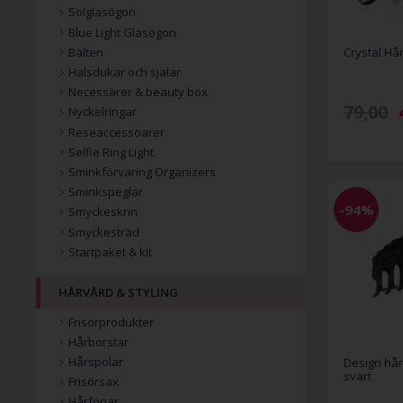
Solglasögon
Blue Light Glasögon
Crystal H
Bälten
Halsdukar och sjalar
Necessärer & beauty box
79,00
Nyckelringar
Reseaccessoarer
Selfie Ring Light
Sminkförvaring Organizers
Sminkspeglar
-94%
Smyckeskrin
Smyckesträd
Startpaket & kit
HÅRVÅRD & STYLING
Frisörprodukter
Hårborstar
Hårspolar
Design hår
svart
Frisörsax
Hårfönar