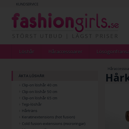
KUNDSERVICE
Löshår
Håraccessoarer
Lösögonfrans
Håraccessoa
Hår
ÄKTA LÖSHÅR
Clip-on löshår 40 cm
Clip-on löshår 50 cm
Clip-on löshår 65 cm
Tejp-löshår
Hårträns
Keratinextensions (hot fusion)
Cold fusion-extensions (microringar)