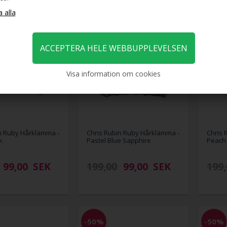
-50%
-50%
Visa information om cookies
n Ruby Hårklämma -
Chris Rubin Ruby Hårklämma -
Chris 
k
Pastel Blue Sapphire
Peach
99,00
SEK
199,00
99,00
SEK
199,
-50%
-50%