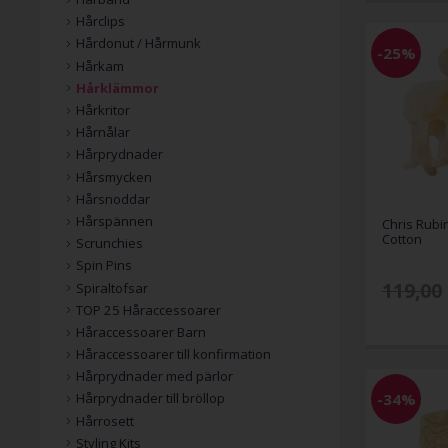
Hårclips
Hårdonut / Hårmunk
-25%
Hårkam
Hårklämmor
Hårkritor
Hårnålar
Hårprydnader
Hårsmycken
Hårsnoddar
Hårspännen
Chris Rubi
Cotton
Scrunchies
Spin Pins
119,00
Spiraltofsar
TOP 25 Håraccessoarer
Håraccessoarer Barn
Håraccessoarer till konfirmation
Hårprydnader med pärlor
-34%
Hårprydnader till bröllop
Hårrosett
Styling Kits