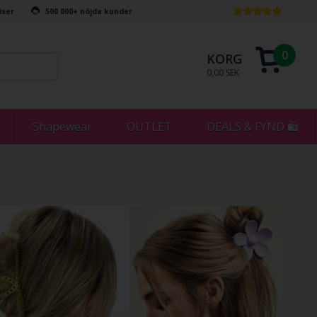
riser
500 000+ nöjda kunder
0
KORG
0,00 SEK
Shapewear
OUTLET
DEALS & FYND 🛍