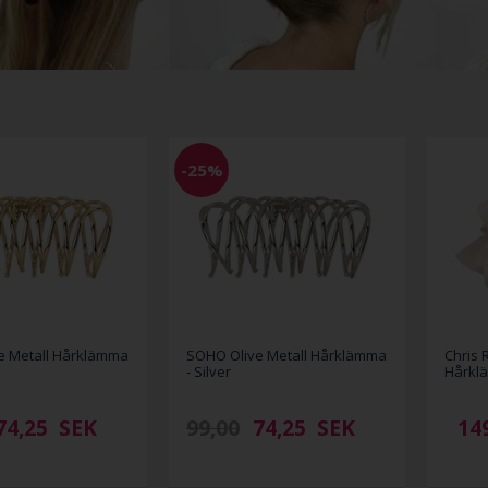
-25%
e Metall Hårklämma
SOHO Olive Metall Hårklämma
Chris 
- Silver
Hårkl
74,25
SEK
99,00
74,25
SEK
14