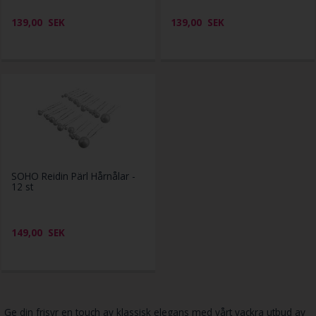
139,00
SEK
139,00
SEK
SOHO Reidin Pärl Hårnålar -
12 st
149,00
SEK
Ge din frisyr en touch av klassisk elegans med vårt vackra utbud av