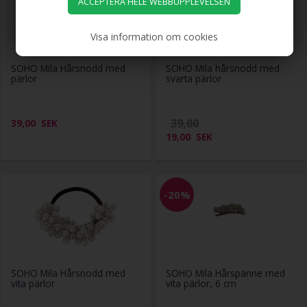
Visa information om cookies
SOHO Mila Hårsnodd med
SOHO Mila hårsnodd med
pärlor
svarta pärlor
39,00
39,00
SEK
19,00
SEK
-20%
SOHO Mila Hårsnodd med
SOHO Mila Hårspänne med
vita pärlor
vita pärlor, 6 cm