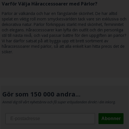
Varför Välja Håraccessoarer med Pärlor?
Pärlor är välkända och har en fängslande skönhet. De har alltid
spelat en viktig roll inom smyckesvärlden tack vare sin exklusiva och
dekorativa natur. Pärlor förknippas starkt med skönhet, femininitet
och elegans. Håraccessoarer kan lyfta din outfit och din personliga
stil till nästa nivå, och vad passar bättre för den uppgiften än pärlor?
Vi har därför satsat på att bygga upp ett brett sortiment av
håraccessoarer med pärlor, så att alla enkelt kan hitta precis det de
söker.
Gör som 150 000 andra...
Anmäl dig till vårt nyhetsbrev och få super erbjudanden direkt i din inkorg.
Abonner