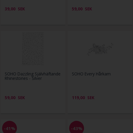
39,00
SEK
59,00
SEK
SOHO Dazzling Självhäftande
SOHO Every Hårkam
Rhinestones - Silver
59,00
SEK
119,00
SEK
-41%
-43%