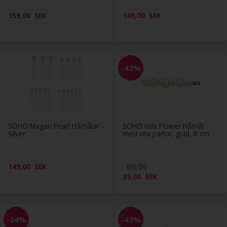
159,00
SEK
149,00
SEK
-43%
SOHO Magan Pearl Hårnålar -
SOHO Mila Flower Hårnål
Silver
med vita pärlor, guld, 8 cm
69,00
149,00
SEK
39,00
SEK
-34%
-43%