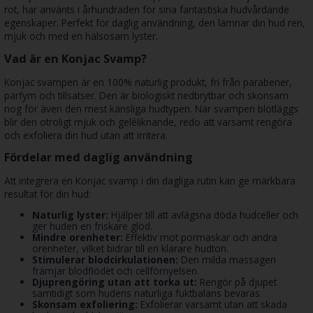
rot, har använts i århundraden för sina fantastiska hudvårdande
egenskaper. Perfekt för daglig användning, den lämnar din hud ren,
mjuk och med en hälsosam lyster.
Vad är en Konjac Svamp?
Konjac svampen är en 100% naturlig produkt, fri från parabener,
parfym och tillsatser. Den är biologiskt nedbrytbar och skonsam
nog för även den mest känsliga hudtypen. När svampen blötläggs
blir den otroligt mjuk och geléliknande, redo att varsamt rengöra
och exfoliera din hud utan att irritera.
Fördelar med daglig användning
Att integrera en Konjac svamp i din dagliga rutin kan ge märkbara
resultat för din hud:
Naturlig lyster:
Hjälper till att avlägsna döda hudceller och
ger huden en friskare glöd.
Mindre orenheter:
Effektiv mot pormaskar och andra
orenheter, vilket bidrar till en klarare hudton.
Stimulerar blodcirkulationen:
Den milda massagen
främjar blodflödet och cellförnyelsen.
Djuprengöring utan att torka ut:
Rengör på djupet
samtidigt som hudens naturliga fuktbalans bevaras.
Skonsam exfoliering:
Exfolierar varsamt utan att skada