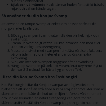
hudens skyddsbarriär.
Mjuk och välmående hud:
Lämnar huden fantastiskt fräsch,
mjuk och väl omhändertagen.
Så använder du din Konjac Svamp
Att använda en Konjac svamp är enkelt och passar perfekt i din
morgon- eller kvällsrutin:
Blötlägg svampen i varmt vatten tills den blir helt mjuk och
sväller upp.
Krama ur överflödigt vatten. Du kan använda den med eller
utan din vanliga ansiktsrengöring.
Massera ansiktet med svampen i cirkulära rörelser, fokusera
på områden med orenheter eller där du önskar extra
exfoliering.
Skölj ansiktet och svampen noggrant efter användning.
Häng upp svampen på tork i ett välventilerat utrymme. Byt ut
den var 2-3 månad för bästa hygien och effekt.
Hitta din Konjac Svamp hos Fashiongirl
Hos Fashiongirl hittar du Konjac svampar av hög kvalitet som
hjälper dig att uppnå en strålande hud. Vi erbjuder produkter som är
skonsamma mot både din hud och miljön. Utforska vårt sortiment
och upplev skillnaden en naturlig rengöring kan göra för din
skönhetsrutin. Beställ din Konjac svamp idag och ge din hud den