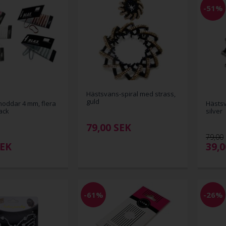
-51%
Hästsvans-spiral med strass,
guld
oddar 4 mm, flera
Hästsv
ack
silver
79,00
SEK
79,00
EK
39,
-61%
-26%