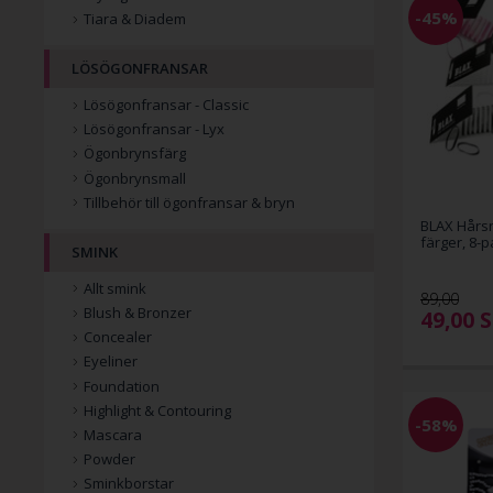
-45%
Tiara & Diadem
LÖSÖGONFRANSAR
Lösögonfransar - Classic
Lösögonfransar - Lyx
Ögonbrynsfärg
Ögonbrynsmall
Tillbehör till ögonfransar & bryn
BLAX Hårsn
färger, 8-p
SMINK
Allt smink
89,00
Blush & Bronzer
49,00
S
Concealer
Eyeliner
Foundation
Highlight & Contouring
-58%
Mascara
Powder
Sminkborstar