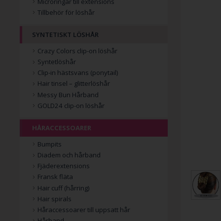
Microringar till extensions
Tillbehör för löshår
SYNTETISKT LÖSHÅR
Crazy Colors clip-on löshår
Syntetlöshår
Clip-in hästsvans (ponytail)
Hair tinsel – glitterlöshår
Messy Bun Hårband
GOLD24 clip-on löshår
HÅRACCESSOARER
Bumpits
Diadem och hårband
Fjäderextensions
Fransk fläta
Hair cuff (hårring)
Hair spirals
Håraccessoarer till uppsatt hår
Hårband