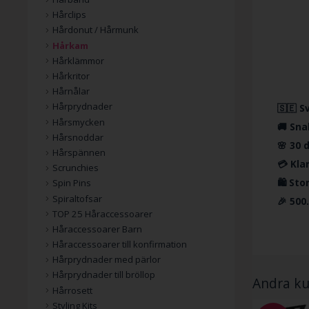
Hårclips
Hårdonut / Hårmunk
Hårkam
Hårklämmor
Hårkritor
Hårnålar
Hårprydnader
🇸🇪 S
Hårsmycken
🚚 Sna
Hårsnoddar
🌸 30 
Hårspännen
💳 Kla
Scrunchies
🛍️ St
Spin Pins
Spiraltofsar
🎉 500
TOP 25 Håraccessoarer
Håraccessoarer Barn
Håraccessoarer till konfirmation
Hårprydnader med pärlor
Hårprydnader till bröllop
Andra ku
Hårrosett
Styling Kits