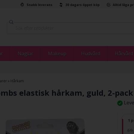
Snabb leverans
30 dagars öppet köp
Alltid låga p
ar
Naglar
Makeup
Hudvård
Hårvård
arer
»
Hårkam
ombs elastisk hårkam, guld, 2-pack
Leve
1 p
69