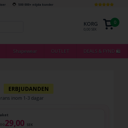
riser
500 000+ nöjda kunder
0
KORG
0,00 SEK
Shapewear
OUTLET
DEALS & FYND 🛍
rans inom 1-3 dagar
aket
29,00
,00
SEK