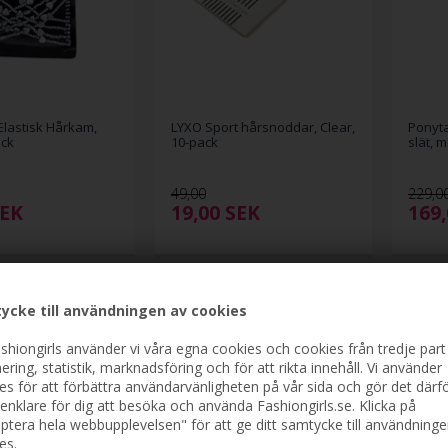
lastisk Hårkam,
LYXO Sport hårsnoddar, Clear,
Ponyta
ack
10-pack
slät, 
49,00
229,0
EK
19,00
SEK
169
ycke till användningen av cookies
shiongirls använder vi våra egna cookies och cookies från tredje part
ering, statistik, marknadsföring och för att rikta innehåll. Vi använder
es för att förbättra användarvänligheten på vår sida och gör det därf
enklare för dig att besöka och använda Fashiongirls.se. Klicka på
ptera hela webbupplevelsen" för att ge ditt samtycke till användninge
es.