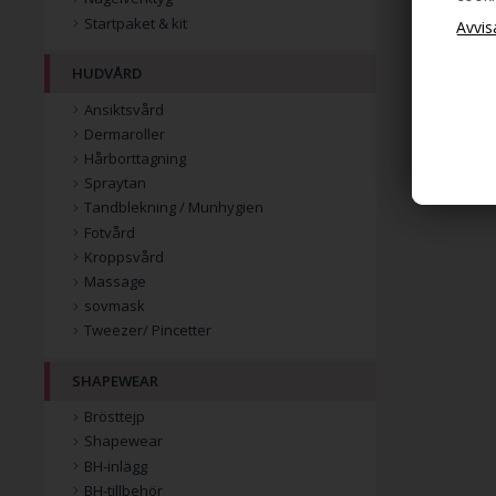
Startpaket & kit
HUDVÅRD
Ansiktsvård
Dermaroller
Hårborttagning
Spraytan
Tandblekning / Munhygien
Fotvård
Kroppsvård
Massage
sovmask
Tweezer/ Pincetter
SHAPEWEAR
Brösttejp
Shapewear
BH-inlägg
BH-tillbehör