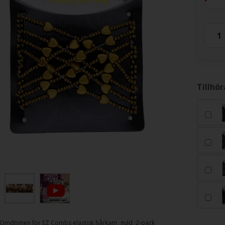
Tillhö
Omdömen för
EZ Combs elastisk hårkam, guld, 2-pack