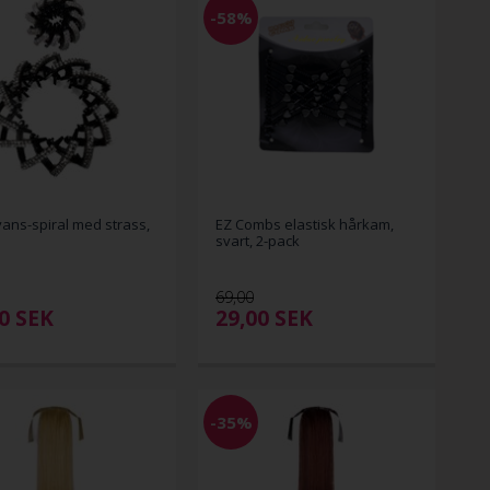
-58%
ans-spiral med strass,
EZ Combs elastisk hårkam,
svart, 2-pack
69,00
00
SEK
29,00
SEK
-35%