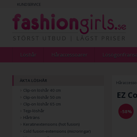
KUNDSERVICE
Löshår
Håraccessoarer
Lösögonfrans
ÄKTA LÖSHÅR
Håraccesso
Clip-on löshår 40 cm
EZ C
Clip-on löshår 50 cm
Clip-on löshår 65 cm
Tejp-löshår
-58%
Hårträns
Keratinextensions (hot fusion)
Cold fusion-extensions (microringar)