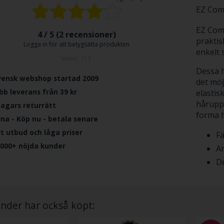
EZ Com
EZ Comb
4 / 5 (
2
recensioner)
praktis
Logga in för att betygsätta produkten
enkelt 
Varenr.
11.3
Dessa h
vensk webshop startad 2009
det möj
bb leverans från 39 kr
elastisk
hårupps
dagars returrätt
forma h
rna - Köp nu - betala senare
ort utbud och låga priser
Fä
.000+ nöjda kunder
An
De
nder har också köpt: