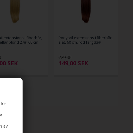
il extensions i fiberhår,
Ponytail extensions i fiberhår,
mellanblond 27#, 60 cm
slät, 60 cm, röd färg 33#
0
229,00
,00
SEK
149,00
SEK
 för
ör
n av