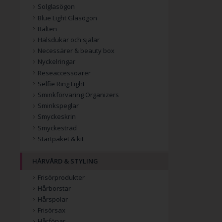
Solglasögon
Blue Light Glasögon
Bälten
Halsdukar och sjalar
Necessärer & beauty box
Nyckelringar
Reseaccessoarer
Selfie Ring Light
Sminkförvaring Organizers
Sminkspeglar
Smyckeskrin
Smyckesträd
Startpaket & kit
HÅRVÅRD & STYLING
Frisörprodukter
Hårborstar
Hårspolar
Frisörsax
Hårfönar