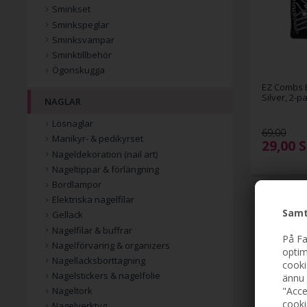
Sminkset
Sminkspeglar
Sminksvampar
Sminktillbehör
Ögonskugga
EZ Combs E
Silver, 2-p
NAGLAR
Lösnaglar
69,00
Manikyr- & pedikyrset
29,00
S
Nageldekoration (nail art)
Nageltippar & förlängning
Bordlampor
Elektriska nagelfilar
Samt
Gellack
Nagelfilar & buffrar
På Fa
Nagelförvaring & organizers
optim
Nagellacksborttagning
cooki
Nagelstickers & nagelfolie
ännu 
"Acce
Nageltork
cooki
Nagelverktyg