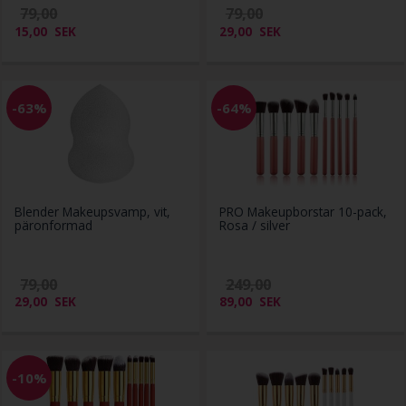
79,00
79,00
15,00
SEK
29,00
SEK
-63%
-64%
Blender Makeupsvamp, vit,
PRO Makeupborstar 10-pack,
päronformad
Rosa / silver
79,00
249,00
29,00
SEK
89,00
SEK
-10%