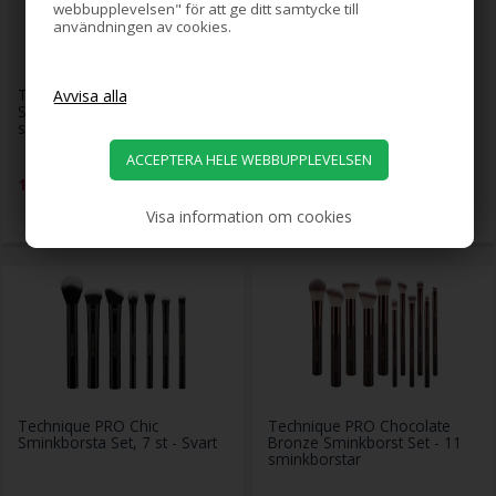
webbupplevelsen" för att ge ditt samtycke till
användningen av cookies.
Technique PRO Chamois
Technique PRO Cherry
Sminkborstset - 7
Blossom Makeupborstset -
sminkborstar
13 makeupborstar
199,00
SEK
279,00
SEK
Visa information om cookies
Technique PRO Chic
Technique PRO Chocolate
Sminkborsta Set, 7 st - Svart
Bronze Sminkborst Set - 11
sminkborstar