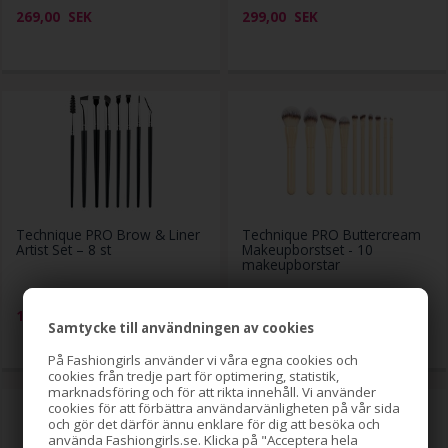
269,00
SEK
299,00
SEK
Technique PRO Brow & Liner
Technique PRO Buttercream
Artist Set – 8 st
Makeupborstset - 10
makeupborstar
179,00
SEK
259,00
SEK
Samtycke till användningen av cookies
På Fashiongirls använder vi våra egna cookies och
cookies från tredje part för optimering, statistik,
marknadsföring och för att rikta innehåll. Vi använder
cookies för att förbättra användarvänligheten på vår sida
och gör det därför ännu enklare för dig att besöka och
använda Fashiongirls.se. Klicka på "Acceptera hela