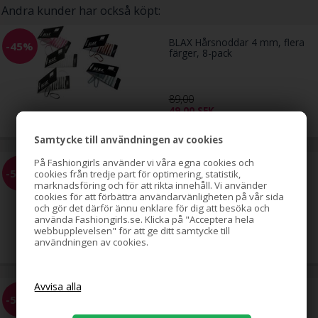
Andra kunder har också köpt:
BLAX Hårsnoddar 4 mm, flera
-45%
färger, 8-pack
89,00
49,00
SEK
Samtycke till användningen av cookies
På Fashiongirls använder vi våra egna cookies och
EZ Combs elastisk hårkam,
-58%
cookies från tredje part för optimering, statistik,
svart, 2-pack
marknadsföring och för att rikta innehåll. Vi använder
cookies för att förbättra användarvänligheten på vår sida
och gör det därför ännu enklare för dig att besöka och
använda Fashiongirls.se. Klicka på "Acceptera hela
69,00
webbupplevelsen" för att ge ditt samtycke till
29,00
SEK
användningen av cookies.
EZ Combs Elastisk Hårkam,
-58%
Silver, 2-pack