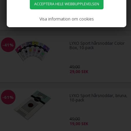
69,00
Visa information om cookies
29,00
SEK
LYXO Sport hårsnoddar Color
-41%
Box, 10-pack
49,00
29,00
SEK
LYXO Sport hårsnoddar, bruna,
-61%
10-pack
49,00
19,00
SEK