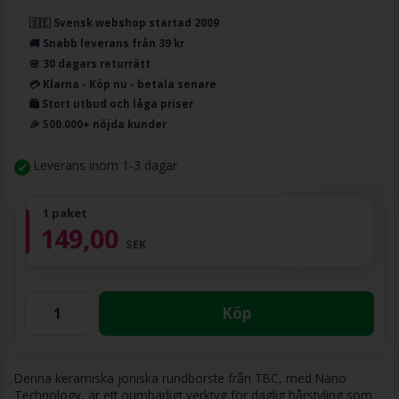
🇸🇪 Svensk webshop startad 2009
🚚 Snabb leverans från 39 kr
🌸 30 dagars returrätt
💳 Klarna - Köp nu - betala senare
🛍️ Stort utbud och låga priser
🎉 500.000+ nöjda kunder
Leverans inom 1-3 dagar
1 paket
149,00
SEK
Köp
Denna keramiska joniska rundborste från TBC, med Nano
Technology, är ett oumbärligt verktyg för daglig hårstyling som