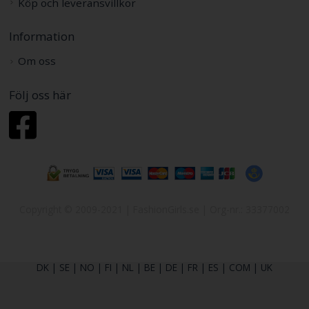
Köp och leveransvillkor
Information
Om oss
Följ oss här
Copyright © 2009-2021 | FashionGirls.se | Org-nr.: 33377002
DK
|
SE
|
NO
|
FI
|
NL
|
BE
|
DE
|
FR
|
ES
|
COM
|
UK