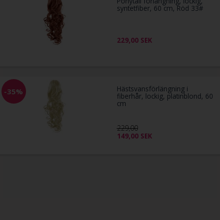
Ponytail förlängning, lockig,
syntetfiber, 60 cm, Röd 33#
229,00
SEK
Hästsvansförlängning i
-35%
fiberhår, lockig, platinblond, 60
cm
229,00
149,00
SEK