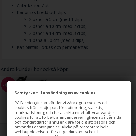
Antal banor: 7 st
Banornas bredd och clips:
2 banor á 5 cm (med 1 clip)
2 banor á 10 cm (med 2 clips)
2 banor á 14 cm (med 3 clips)
1 bana á 20 cm (med 3 clips)
Kan plattas, lockas och permanentas
Andra kunder har också köpt:
BLAX Hårsnoddar 4 mm, flera
-45%
färger, 8-pack
Samtycke till användningen av cookies
På Fashiongirls använder vi våra egna cookies och
89,00
cookies från tredje part för optimering, statistik,
49,00
SEK
marknadsföring och för att rikta innehåll. Vi använder
cookies för att förbättra användarvänligheten på vår sida
och gör det därför ännu enklare för dig att besöka och
använda Fashiongirls.se. Klicka på "Acceptera hela
webbupplevelsen" för att ge ditt samtycke till