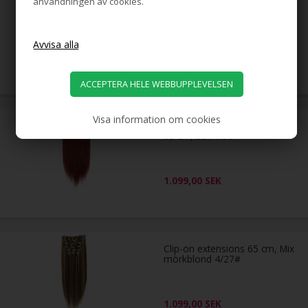
användningen av cookies.
Clip-on Hairextensions Remy-
hår, 65 cm, Platinblond 60#,
100 gram
1.099,00
SEK
Visa information om cookies
Clip-on Extensions Remy-hår,
65 cm, 33# Röd
1.099,00
SEK
Clip-on extensions 65 cm, Mix
mörkblond 4/27#
1.099,00
SEK