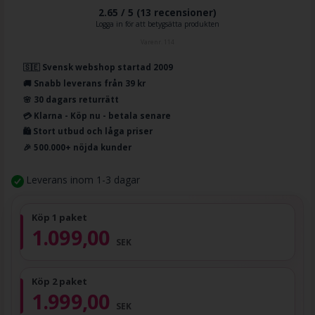
2.65 / 5 (
13
recensioner)
Logga in för att betygsätta produkten
Varenr.
114
🇸🇪 Svensk webshop startad 2009
🚚 Snabb leverans från 39 kr
🌸 30 dagars returrätt
💳 Klarna - Köp nu - betala senare
🛍️ Stort utbud och låga priser
🎉 500.000+ nöjda kunder
Leverans inom 1-3 dagar
Köp 1 paket
1.099,00
SEK
Köp 2 paket
1.999,00
SEK