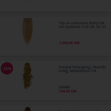
Clip-on extensions Remy-hår,
mix ljusblond 27/613#, 65 cm
1.099,00
SEK
Ponytail förlängning i fiberhår,
-35%
lockig, Mellanblond 27#
229,00
149,00
SEK