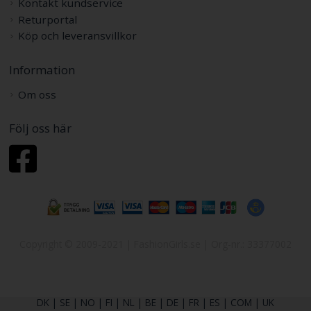
Kontakt kundservice
Returportal
Köp och leveransvillkor
Information
Om oss
Följ oss här
Copyright © 2009-2021 | FashionGirls.se | Org-nr.: 33377002
DK
|
SE
|
NO
|
FI
|
NL
|
BE
|
DE
|
FR
|
ES
|
COM
|
UK