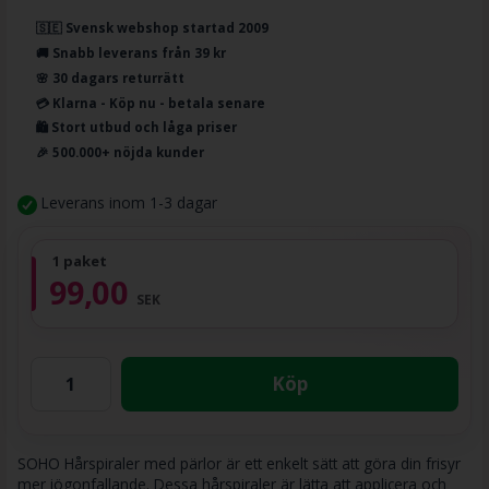
🇸🇪 Svensk webshop startad 2009
🚚 Snabb leverans från 39 kr
🌸 30 dagars returrätt
💳 Klarna - Köp nu - betala senare
🛍️ Stort utbud och låga priser
🎉 500.000+ nöjda kunder
Leverans inom 1-3 dagar
1 paket
99,00
SEK
Köp
SOHO Hårspiraler med pärlor är ett enkelt sätt att göra din frisyr
mer iögonfallande. Dessa hårspiraler är lätta att applicera och