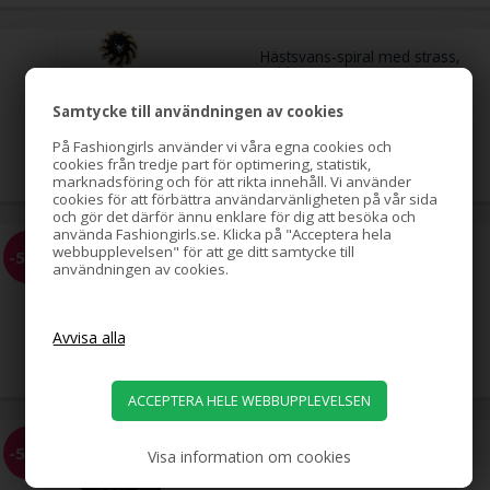
Hästsvans-spiral med strass,
guld
Samtycke till användningen av cookies
79,00
SEK
På Fashiongirls använder vi våra egna cookies och
cookies från tredje part för optimering, statistik,
marknadsföring och för att rikta innehåll. Vi använder
cookies för att förbättra användarvänligheten på vår sida
och gör det därför ännu enklare för dig att besöka och
använda Fashiongirls.se. Klicka på "Acceptera hela
Hästsvans-spiral med strass,
webbupplevelsen" för att ge ditt samtycke till
-51%
silver
användningen av cookies.
79,00
39,00
SEK
EZ Combs elastisk hårkam,
-58%
Visa information om cookies
svart, 2-pack