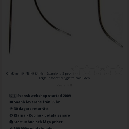
Omdömen för
Nålkit för Hair Extensions, 3-pack
Logga in för att betygsätta produkten
Varenr.
1451
🇸🇪 Svensk webshop startad 2009
🚚 Snabb leverans från 39 kr
🌸 30 dagars returrätt
💳 Klarna - Köp nu - betala senare
🛍️ Stort utbud och låga priser
🎉 500.000+ nöjda kunder