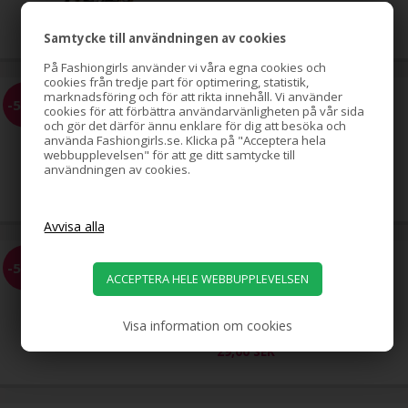
79,00
SEK
Samtycke till användningen av cookies
På Fashiongirls använder vi våra egna cookies och
cookies från tredje part för optimering, statistik,
marknadsföring och för att rikta innehåll. Vi använder
Hästsvans-spiral med strass,
-51%
cookies för att förbättra användarvänligheten på vår sida
silver
och gör det därför ännu enklare för dig att besöka och
använda Fashiongirls.se. Klicka på "Acceptera hela
webbupplevelsen" för att ge ditt samtycke till
användningen av cookies.
79,00
39,00
SEK
EZ Combs elastisk hårkam,
-58%
svart, 2-pack
Visa information om cookies
69,00
29,00
SEK