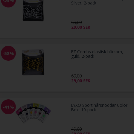
Silver, 2-pack
69,00
29,00
SEK
EZ Combs elastisk hårkam,
-58%
guld, 2-pack
69,00
29,00
SEK
LYXO Sport hårsnoddar Color
-41%
Box, 10-pack
49,00
29,00
SEK