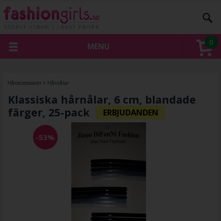
0
MENU
Håraccessoarer
»
Hårnålar
Klassiska hårnålar, 6 cm, blandade
färger, 25-pack
-53%