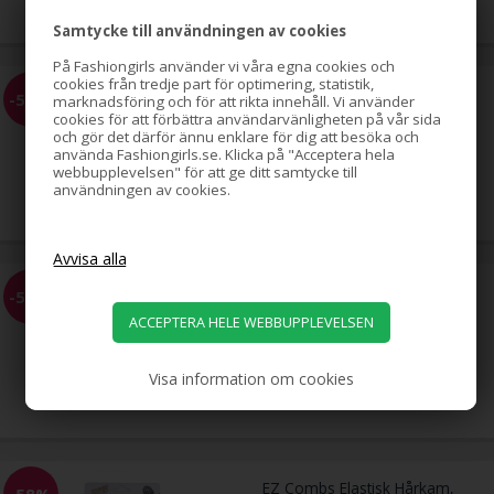
Samtycke till användningen av cookies
På Fashiongirls använder vi våra egna cookies och
cookies från tredje part för optimering, statistik,
Hästsvans-spiral med strass,
-51%
marknadsföring och för att rikta innehåll. Vi använder
silver
cookies för att förbättra användarvänligheten på vår sida
och gör det därför ännu enklare för dig att besöka och
använda Fashiongirls.se. Klicka på "Acceptera hela
webbupplevelsen" för att ge ditt samtycke till
79,00
användningen av cookies.
39,00
SEK
EZ Combs elastisk hårkam,
-58%
svart, 2-pack
Visa information om cookies
69,00
29,00
SEK
EZ Combs Elastisk Hårkam,
-58%