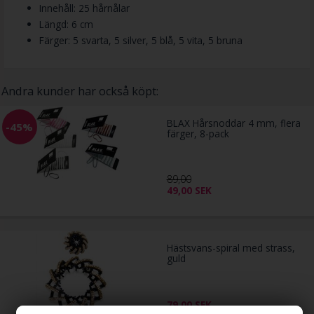
Innehåll: 25 hårnålar
Längd: 6 cm
Färger: 5 svarta, 5 silver, 5 blå, 5 vita, 5 bruna
Andra kunder har också köpt:
BLAX Hårsnoddar 4 mm, flera
-45%
färger, 8-pack
89,00
49,00
SEK
Hästsvans-spiral med strass,
guld
79,00
SEK