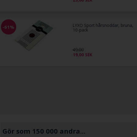
LYXO Sport hårsnoddar, bruna,
-61%
10-pack
49,00
19,00
SEK
Gör som 150 000 andra...