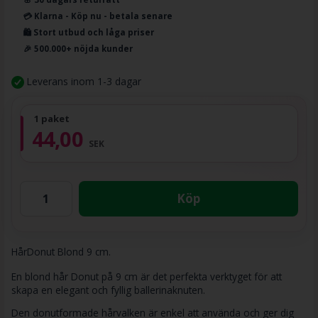
💳 Klarna - Köp nu - betala senare
🛍️ Stort utbud och låga priser
🎉 500.000+ nöjda kunder
Leverans inom 1-3 dagar
1 paket
44,00
SEK
Köp
HårDonut Blond 9 cm.
En blond hår Donut på 9 cm är det perfekta verktyget för att
skapa en elegant och fyllig ballerinaknuten.
Den donutformade hårvalken är enkel att använda och ger dig