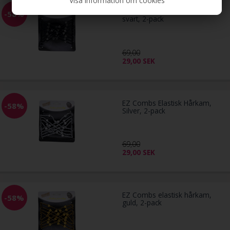
Visa information om cookies
EZ Combs elastisk hårkam,
-58%
svart, 2-pack
69,00
29,00
SEK
EZ Combs Elastisk Hårkam,
-58%
Silver, 2-pack
69,00
29,00
SEK
EZ Combs elastisk hårkam,
-58%
guld, 2-pack