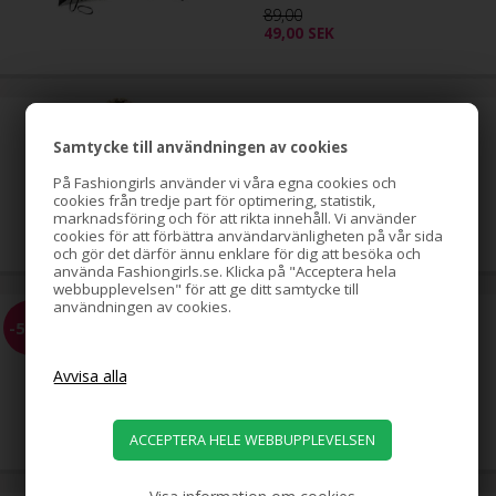
89,00
49,00
SEK
Hästsvans-spiral med strass,
guld
Samtycke till användningen av cookies
På Fashiongirls använder vi våra egna cookies och
cookies från tredje part för optimering, statistik,
79,00
SEK
marknadsföring och för att rikta innehåll. Vi använder
cookies för att förbättra användarvänligheten på vår sida
och gör det därför ännu enklare för dig att besöka och
använda Fashiongirls.se. Klicka på "Acceptera hela
webbupplevelsen" för att ge ditt samtycke till
användningen av cookies.
Hästsvans-spiral med strass,
-51%
silver
79,00
39,00
SEK