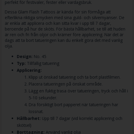
perfekt för festivaler, fester eller vardagsbruk.
Dessa Glam Flash Tattoos är kända för sin förmåga att
efterlikna riktiga smycken med sina guld- och silvernyanser. De
är enkla att applicera och kan sitta kvar i upp till 7 dagar,
beroende på hur de sköts. För bästa hållbarhet, se till att huden
är ren och fri från oljor och krämer före applicering. När det är
dags att ta bort tatueringen kan du enkelt göra det med vanlig
olja.
Design:
No. 45
Typ:
Tillfällig tatuering
Applicering:
Klipp ut önskad tatuering och ta bort plastfilmen.
Placera tatueringen på önskat område.
Lägg en fuktig trasa över tatueringen, tryck och håll i
5-10 sekunder.
Dra försiktigt bort papperet när tatueringen har
lossnat.
Hållbarhet:
Upp till 7 dagar (vid korrekt applicering och
skötsel)
Borttagning:
Använd vanlig olja