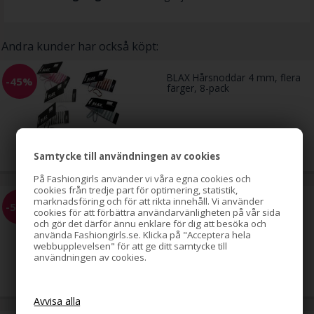
Andra kunder har också köpt:
BLAX Hårsnoddar 4 mm, flera
-45%
färger, 8-pack
89,00
49,00
SEK
Samtycke till användningen av cookies
På Fashiongirls använder vi våra egna cookies och
cookies från tredje part för optimering, statistik,
marknadsföring och för att rikta innehåll. Vi använder
Hästsvans-spiral med strass,
-51%
cookies för att förbättra användarvänligheten på vår sida
silver
och gör det därför ännu enklare för dig att besöka och
använda Fashiongirls.se. Klicka på "Acceptera hela
webbupplevelsen" för att ge ditt samtycke till
användningen av cookies.
79,00
39,00
SEK