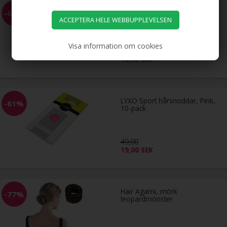
LYXO Sport hårsnoddar,
-61%
svarta, 10-pack
Visa information om cookies
49,00
19,00
SEK
LYXO Sport hårsnoddar, Pink,
-61%
10-pack
49,00
19,00
SEK
Hair Agami, mörk
-77%
leopardmönster