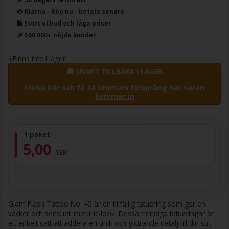
💳 Klarna - Köp nu - betala senare
🛍️ Stort utbud och låga priser
🎉 500.000+ nöjda kunder
Finns inte i lager
🚚 SNART TILLBAKA I LAGER
Klicka här och få 24 timmars försprång när varan
kommer in
1 paket
5,00
SEK
Glam Flash Tattoo No. 45 är en tillfällig tatuering som ger en
vacker och sensuell metallic-look. Dessa trendiga tatueringar är
ett enkelt sätt att addera en unik och glittrande detalj till din stil,