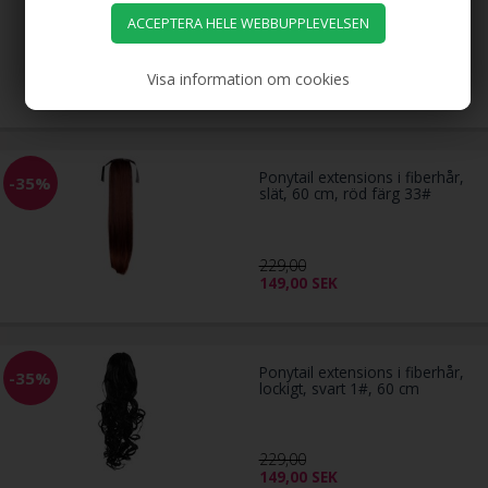
1.099,00
SEK
Visa information om cookies
Ponytail extensions i fiberhår,
-35%
slät, 60 cm, röd färg 33#
229,00
149,00
SEK
Ponytail extensions i fiberhår,
-35%
lockigt, svart 1#, 60 cm
229,00
149,00
SEK