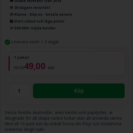
🚚 Snabb leverans från 39 kr
🌸 30 dagars returrätt
💳 Klarna - Köp nu - betala senare
🛍️ Stort utbud och låga priser
🎉 500.000+ nöjda kunder
Leverans inom 1-3 dagar
1 paket
49,00
99,00
SEK
Köp
Dessa flexibla skumrullar, även kända som papiljotter, är
designade för att skapa vackra lockar utan att använda värme.
Med ett 10-pack kan du enkelt forma din frisyr och bestämma
lockarnas längd själv.