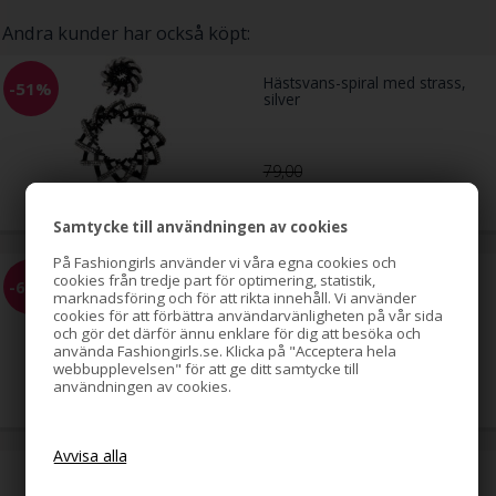
Andra kunder har också köpt:
Hästsvans-spiral med strass,
-51%
silver
79,00
39,00
SEK
Samtycke till användningen av cookies
På Fashiongirls använder vi våra egna cookies och
LYXO Sport hårsnoddar,
cookies från tredje part för optimering, statistik,
-61%
svarta, 10-pack
marknadsföring och för att rikta innehåll. Vi använder
cookies för att förbättra användarvänligheten på vår sida
och gör det därför ännu enklare för dig att besöka och
använda Fashiongirls.se. Klicka på "Acceptera hela
webbupplevelsen" för att ge ditt samtycke till
49,00
användningen av cookies.
19,00
SEK
Clip-on extensions 65 cm, Mix
mörkblond 4/27#