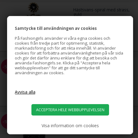
Hästsvans-spiral med strass,
guld
Samtycke till användningen av cookies
79,00
SEK
På Fashiongirls använder vi våra egna cookies och
cookies från tredje part för optimering, statistik,
marknadsföring och för att rikta innehåll. Vi använder
cookies för att förbättra användarvänligheten på vår sida
och gör det därför ännu enklare för dig att besöka och
använda Fashiongirls.se. Klicka på "Acceptera hela
Hästsvans-spiral med strass,
-51%
webbupplevelsen" för att ge ditt samtycke till
silver
användningen av cookies.
79,00
39,00
SEK
EZ Combs elastisk hårkam,
-58%
svart, 2-pack
Visa information om cookies