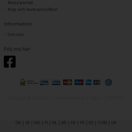
Returportal
Köp och leveransvillkor
Information
Om oss
Följ oss här
Copyright © 2009-2021 | FashionGirls.se | Org-nr.: 33377002
DK
|
SE
|
NO
|
FI
|
NL
|
BE
|
DE
|
FR
|
ES
|
COM
|
UK