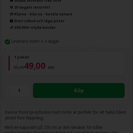
🚚 Snabb leverans från 39 kr
🌸 30 dagars returrätt
💳 Klarna - Köp nu - betala senare
🛍️ Stort utbud och låga priser
🎉 500.000+ nöjda kunder
Leverans inom 1-3 dagar
1 paket
49,00
99,00
SEK
Köp
Denna frisörsprayflaska med motiv är perfekt för att fukta håret
jämnt före klippning.
Med en kapacitet på 250 ml är den idealisk för både
professionell salonganvändning och privat bruk hemma. De