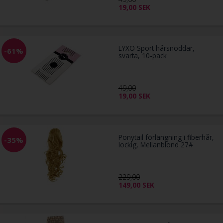
19,00
SEK
LYXO Sport hårsnoddar,
-61%
svarta, 10-pack
49,00
19,00
SEK
Ponytail förlängning i fiberhår,
-35%
lockig, Mellanblond 27#
229,00
149,00
SEK