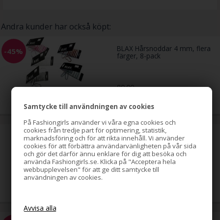
Andra kunder har också köpt:
BLAX Hårsnoddar 4 mm, flera
-45%
färger, 8-pack
89,00
49,00
SEK
Samtycke till användningen av cookies
På Fashiongirls använder vi våra egna cookies och
cookies från tredje part för optimering, statistik,
Hästsvans-spiral med strass,
marknadsföring och för att rikta innehåll. Vi använder
guld
cookies för att förbättra användarvänligheten på vår sida
och gör det därför ännu enklare för dig att besöka och
använda Fashiongirls.se. Klicka på "Acceptera hela
webbupplevelsen" för att ge ditt samtycke till
79,00
SEK
användningen av cookies.