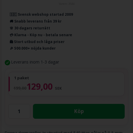
Varenr.
3544
🇸🇪 Svensk webshop startad 2009
🚚 Snabb leverans från 39 kr
🌸 30 dagars returrätt
💳 Klarna - Köp nu - betala senare
🛍️ Stort utbud och låga priser
🎉 500.000+ nöjda kunder
Leverans inom 1-3 dagar
1 paket
129,00
199,00
SEK
Köp
Denna dermaroller är utrustad med 540 titan-nålar på 0,5 mm