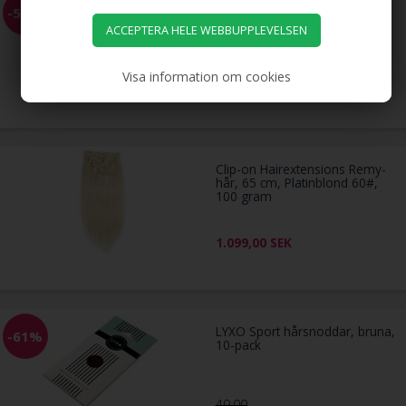
Hästsvans-spiral med strass,
-51%
silver
Visa information om cookies
79,00
39,00
SEK
Clip-on Hairextensions Remy-
hår, 65 cm, Platinblond 60#,
100 gram
1.099,00
SEK
LYXO Sport hårsnoddar, bruna,
-61%
10-pack
49,00