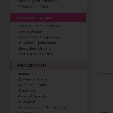
Microringar till extensions
Tillbehör för löshår
SYNTETISKT LÖSHÅR
Crazy Colors clip-on löshår
Syntetlöshår
Clip-in hästsvans (ponytail)
Hair tinsel – glitterlöshår
Messy Bun Hårband
GOLD24 clip-on löshår
HÅRACCESSOARER
Omdömen
Bumpits
Diadem och hårband
Fjäderextensions
Fransk fläta
Hair cuff (hårring)
Hair spirals
Håraccessoarer till uppsatt hår
Hårband