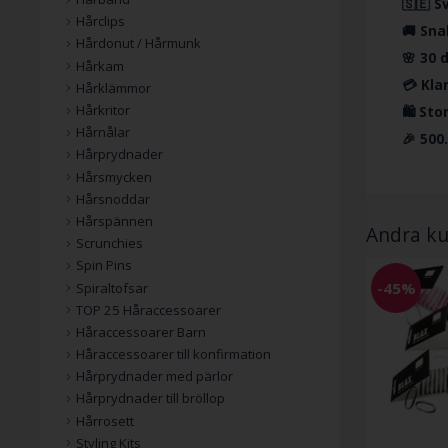
🇸🇪 S
Hårclips
🚚 Sna
Hårdonut / Hårmunk
🌸 30 
Hårkam
💳 Kla
Hårklämmor
Hårkritor
🛍️ St
Hårnålar
🎉 500
Hårprydnader
Hårsmycken
Hårsnoddar
Hårspännen
Andra ku
Scrunchies
Spin Pins
-45%
Spiraltofsar
TOP 25 Håraccessoarer
Håraccessoarer Barn
Håraccessoarer till konfirmation
Hårprydnader med pärlor
Hårprydnader till bröllop
Hårrosett
Styling Kits