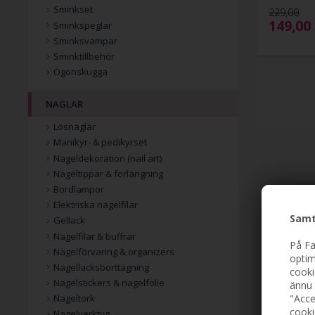
Sminkset
229,00
149,00
Sminkspeglar
Sminksvampar
Sminktillbehör
Ögonskugga
NAGLAR
Lösnaglar
Manikyr- & pedikyrset
Nageldekoration (nail art)
Nageltippar & förlängning
Bordlampor
Elektriska nagelfilar
Samt
Gellack
Nagelfilar & buffrar
På Fa
Nagelförvaring & organizers
optim
Nagellacksborttagning
cooki
Nagelstickers & nagelfolie
ännu 
"Acce
Nageltork
cooki
Nagelverktyg