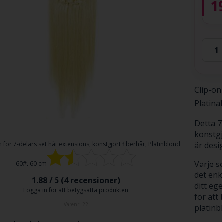
1
Clip-on
Platina
Detta 7
konstgj
är desi
 för
7-delars set hår extensions, konstgjort fiberhår, Platinblond
Varje s
60#, 60 cm
det enk
1.88 / 5 (
4
recensioner)
ditt eg
Logga in för att betygsätta produkten
för att
Varenr.
22
platinb