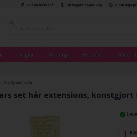
Snabb leverans
30 dagars öppet köp
Alltid låga p
ar
Naglar
Makeup
Hudvård
Hårvård
öshår
»
Syntetlöshår
ars set hår extensions, konstgjort 
Leve
Köp