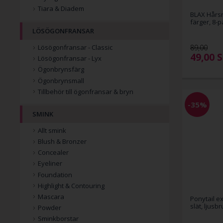
Tiara & Diadem
BLAX Hårsn
färger, 8-p
LÖSÖGONFRANSAR
Lösögonfransar - Classic
89,00
49,00
S
Lösögonfransar - Lyx
Ögonbrynsfärg
Ögonbrynsmall
Tillbehör till ögonfransar & bryn
-35%
SMINK
Allt smink
Blush & Bronzer
Concealer
Eyeliner
Foundation
Highlight & Contouring
Mascara
Ponytail ex
slät, ljusb
Powder
Sminkborstar