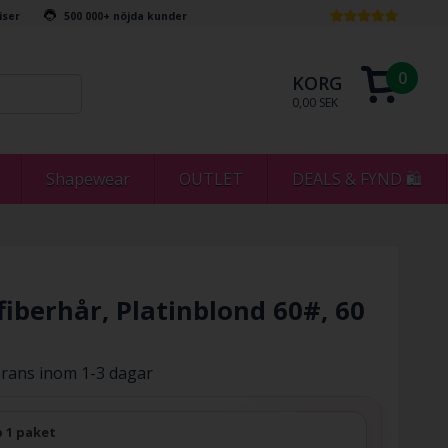
riser
500 000+ nöjda kunder
0
KORG
0,00 SEK
Shapewear
OUTLET
DEALS & FYND 🛍
fiberhår, Platinblond 60#, 60
rans inom 1-3 dagar
 1 paket