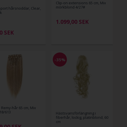
Clip-on extensions 65 cm, Mix
mörkblond 4/27#
port hårsnoddar, Clear,
ck
1.099,00
SEK
00
SEK
-35%
n Remy-hår 65 cm, Mix
18/613
Hästsvansförlängning i
fiberhår, lockig, platinblond, 60
cm
9,00
SEK