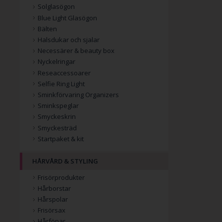
Solglasögon
Blue Light Glasögon
Bälten
Halsdukar och sjalar
Necessärer & beauty box
Nyckelringar
Reseaccessoarer
Selfie Ring Light
Sminkförvaring Organizers
Sminkspeglar
Smyckeskrin
Smyckesträd
Startpaket & kit
HÅRVÅRD & STYLING
Frisörprodukter
Hårborstar
Hårspolar
Frisörsax
Hårfönar