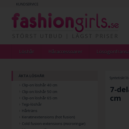
KUNDSERVICE
Löshår
Håraccessoarer
Lösögonfrans
ÄKTA LÖSHÅR
Syntetiskt l
Clip-on löshår 40 cm
7-del
Clip-on löshår 50 cm
cm
Clip-on löshår 65 cm
Tejp-löshår
Hårträns
Keratinextensions (hot fusion)
Cold fusion-extensions (microringar)