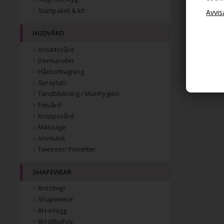
Startpaket & kit
HUDVÅRD
Ansiktsvård
Dermaroller
Hårborttagning
Spraytan
Tandblekning / Munhygien
Fotvård
Kroppsvård
Massage
sovmask
Tweezer/ Pincetter
SHAPEWEAR
Brösttejp
Shapewear
BH-inlägg
BH-tillbehör