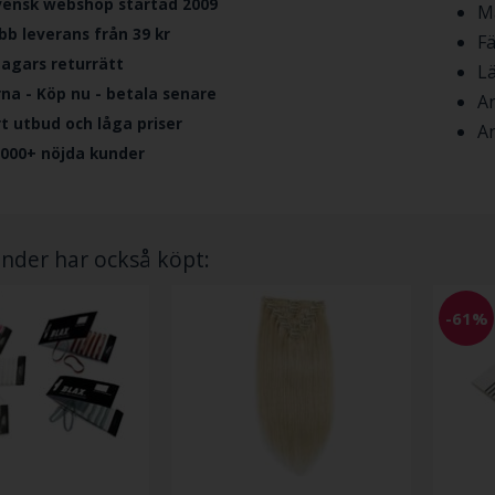
vensk webshop startad 2009
Ma
bb leverans från 39 kr
Fä
dagars returrätt
L
rna - Köp nu - betala senare
An
ort utbud och låga priser
An
.000+ nöjda kunder
nder har också köpt:
-61%