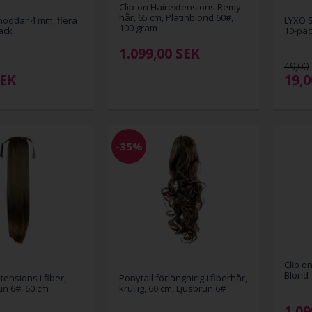
Clip-on Hairextensions Remy-
hår, 65 cm, Platinblond 60#,
oddar 4 mm, flera
LYXO S
100 gram
ack
10-pa
1.099,00
SEK
49,00
EK
19,
-35%
Clip o
Blond 
tensions i fiber,
Ponytail förlängning i fiberhår,
run 6#, 60 cm
krullig, 60 cm, Ljusbrun 6#
1.09