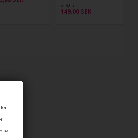
229,00
149,00
SEK
 för
ör
n av