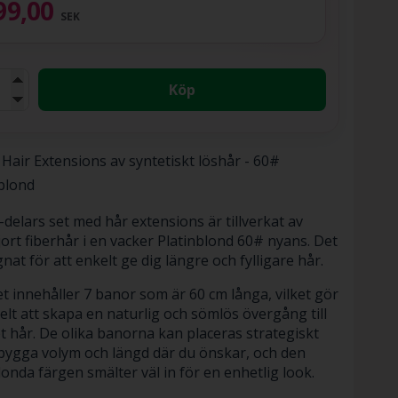
99,00
SEK
Köp
 Hair Extensions av syntetiskt löshår - 60#
blond
-delars set med hår extensions är tillverkat av
ort fiberhår i en vacker Platinblond 60# nyans. Det
gnat för att enkelt ge dig längre och fylligare hår.
et innehåller 7 banor som är 60 cm långa, vilket gör
elt att skapa en naturlig och sömlös övergång till
et hår. De olika banorna kan placeras strategiskt
 bygga volym och längd där du önskar, och den
londa färgen smälter väl in för en enhetlig look.