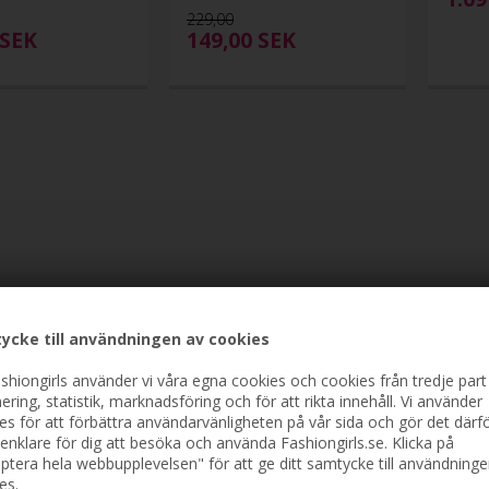
229,00
SEK
149,00
SEK
ycke till användningen av cookies
shiongirls använder vi våra egna cookies och cookies från tredje part
ering, statistik, marknadsföring och för att rikta innehåll. Vi använder
es för att förbättra användarvänligheten på vår sida och gör det därf
enklare för dig att besöka och använda Fashiongirls.se. Klicka på
ptera hela webbupplevelsen" för att ge ditt samtycke till användninge
es.