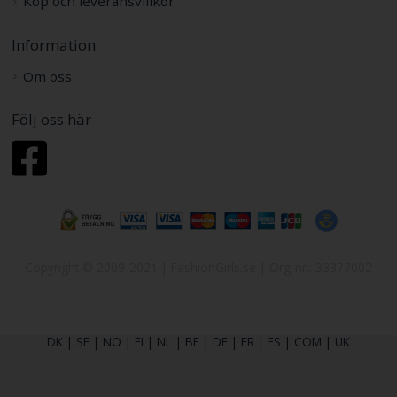
Köp och leveransvillkor
Information
Om oss
Följ oss här
Copyright © 2009-2021 | FashionGirls.se | Org-nr.: 33377002
DK
|
SE
|
NO
|
FI
|
NL
|
BE
|
DE
|
FR
|
ES
|
COM
|
UK