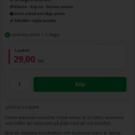
💳 Klarna - Köp nu - betala senare
🛍️ Stort utbud och låga priser
🎉 500.000+ nöjda kunder
Leverans inom 1-3 dagar
1 paket
29,00
SEK
Köp
Ljusbrun Leopard
Denna klassiska scrunchie i mjuk velour är en tidlös accessoar
som håller din hästsvans på plats med stil och komfort.
Med sin elastiska konstruktion och ljusbruna nyans är denna