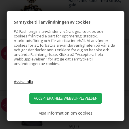
Hästsvans-spiral med strass,
guld
Samtycke till användningen av cookies
79,00
SEK
På Fashiongirls använder vi våra egna cookies och
cookies från tredje part för optimering, statistik,
marknadsföring och för att rikta innehåll. Vi använder
cookies för att förbättra användarvänligheten på vår sida
och gör det därför ännu enklare för dig att besöka och
Hästsvans-spiral med strass,
-51%
använda Fashiongirls.se. Klicka på "Acceptera hela
silver
webbupplevelsen" för att ge ditt samtycke till
användningen av cookies.
79,00
39,00
SEK
EZ Combs elastisk hårkam,
-58%
svart, 2-pack
Visa information om cookies
69,00