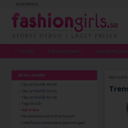
KUNDSERVICE
Löshår
Håraccessoarer
Lösögonfrans
ÄKTA LÖSHÅR
Äkta Löshår
Clip-on löshår 40 cm
Tren
Clip-on löshår 50 cm
Clip-on löshår 65 cm
Tejp-löshår
Hårträns
Keratinextensions (hot fusion)
Cold fusion-extensions (microringar)