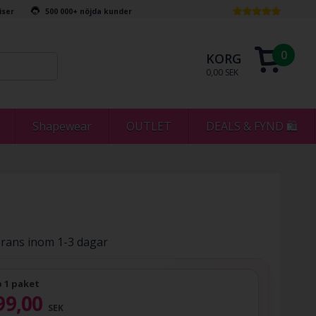
riser
500 000+ nöjda kunder
0
KORG
0,00 SEK
Shapewear
OUTLET
DEALS & FYND 🛍
rans inom 1-3 dagar
 1 paket
99,00
SEK