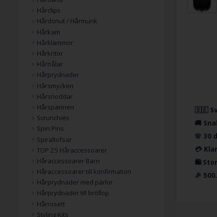
Hårclips
Hårdonut / Hårmunk
Hårkam
Hårklämmor
Hårkritor
Hårnålar
Hårprydnader
Hårsmycken
Hårsnoddar
Hårspännen
🇸🇪 S
Scrunchies
🚚 Sna
Spin Pins
🌸 30 
Spiraltofsar
💳 Kla
TOP 25 Håraccessoarer
Håraccessoarer Barn
🛍️ St
Håraccessoarer till konfirmation
🎉 500
Hårprydnader med pärlor
Hårprydnader till bröllop
Hårrosett
Styling Kits