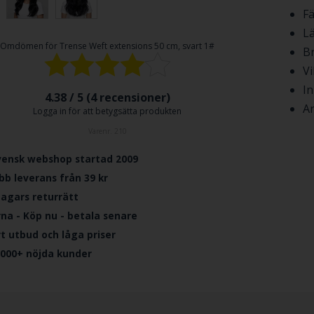
Fä
L
Omdömen för
Trense Weft extensions 50 cm, svart 1#
Br
Vi
In
4.38 / 5 (
4
recensioner)
An
Logga in för att betygsätta produkten
Varenr.
210
vensk webshop startad 2009
bb leverans från 39 kr
dagars returrätt
rna - Köp nu - betala senare
ort utbud och låga priser
.000+ nöjda kunder