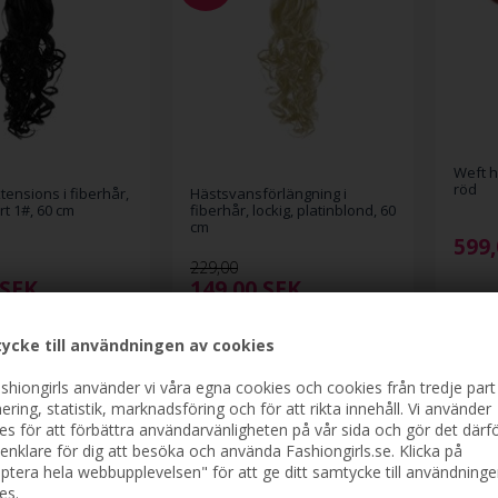
Weft h
röd
tensions i fiberhår,
Hästsvansförlängning i
art 1#, 60 cm
fiberhår, lockig, platinblond, 60
cm
599,
229,00
SEK
149,00
SEK
ycke till användningen av cookies
shiongirls använder vi våra egna cookies och cookies från tredje part
ering, statistik, marknadsföring och för att rikta innehåll. Vi använder
es för att förbättra användarvänligheten på vår sida och gör det därf
enklare för dig att besöka och använda Fashiongirls.se. Klicka på
ptera hela webbupplevelsen" för att ge ditt samtycke till användninge
es.