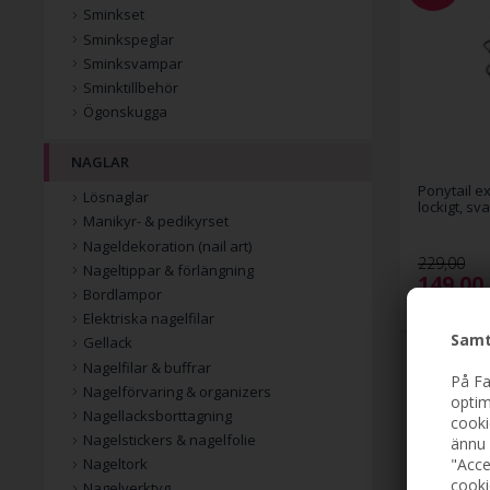
Sminkset
Sminkspeglar
Sminksvampar
Sminktillbehör
Ögonskugga
NAGLAR
Ponytail ex
Lösnaglar
lockigt, sv
Manikyr- & pedikyrset
Nageldekoration (nail art)
229,00
Nageltippar & förlängning
149,00
Bordlampor
Elektriska nagelfilar
Samt
Gellack
Nagelfilar & buffrar
På Fa
Nagelförvaring & organizers
optim
Nagellacksborttagning
cooki
Nagelstickers & nagelfolie
ännu 
"Acce
Nageltork
cooki
Nagelverktyg