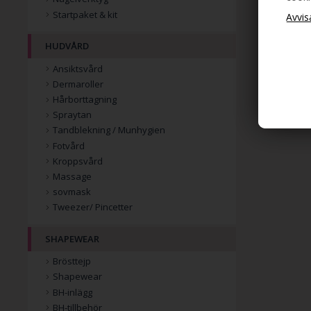
Startpaket & kit
HUDVÅRD
Ansiktsvård
Dermaroller
Hårborttagning
Spraytan
Tandblekning / Munhygien
Fotvård
Kroppsvård
Massage
sovmask
Tweezer/ Pincetter
SHAPEWEAR
Brösttejp
Shapewear
BH-inlägg
BH-tillbehör