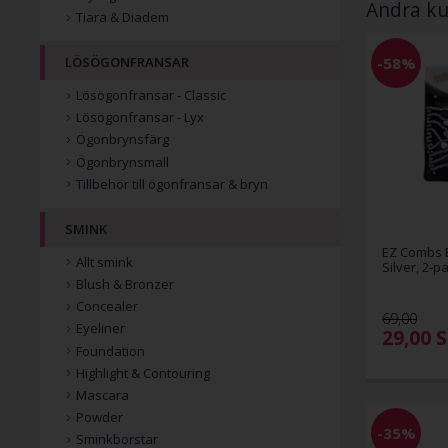
Andra ku
Tiara & Diadem
-58%
LÖSÖGONFRANSAR
Lösögonfransar - Classic
Lösögonfransar - Lyx
Ögonbrynsfärg
Ögonbrynsmall
Tillbehör till ögonfransar & bryn
SMINK
EZ Combs E
Allt smink
Silver, 2-p
Blush & Bronzer
Concealer
69,00
Eyeliner
29,00
S
Foundation
Highlight & Contouring
Mascara
Powder
-35%
Sminkborstar