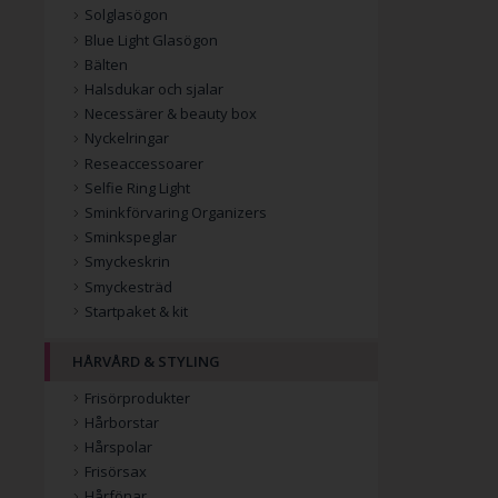
Solglasögon
Blue Light Glasögon
Bälten
Halsdukar och sjalar
Necessärer & beauty box
Nyckelringar
Reseaccessoarer
Selfie Ring Light
Sminkförvaring Organizers
Sminkspeglar
Smyckeskrin
Smyckesträd
Startpaket & kit
HÅRVÅRD & STYLING
Frisörprodukter
Hårborstar
Hårspolar
Frisörsax
Hårfönar