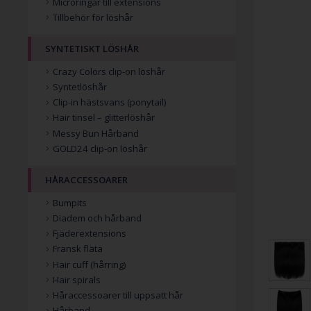
Microringar till extensions
Tillbehör för löshår
SYNTETISKT LÖSHÅR
Crazy Colors clip-on löshår
Syntetlöshår
Clip-in hästsvans (ponytail)
Hair tinsel – glitterlöshår
Messy Bun Hårband
GOLD24 clip-on löshår
HÅRACCESSOARER
Bumpits
Diadem och hårband
Fjäderextensions
Fransk fläta
Hair cuff (hårring)
Hair spirals
Håraccessoarer till uppsatt hår
Hårband