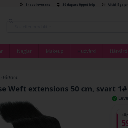
Snabb leverans
30 dagars öppet köp
Alltid låga p
ar
Naglar
Makeup
Hudvård
Hårvård
»
Hårträns
se Weft extensions 50 cm, svart 1#
Leve
Köp
5