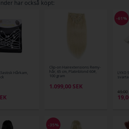
nder har också köpt:
-61%
Clip-on Hairextensions Remy-
hår, 65 cm, Platinblond 60#,
lastisk Hårkam,
LYXO S
100 gram
ack
svarta
1.099,00
SEK
49,00
EK
19,
-35%