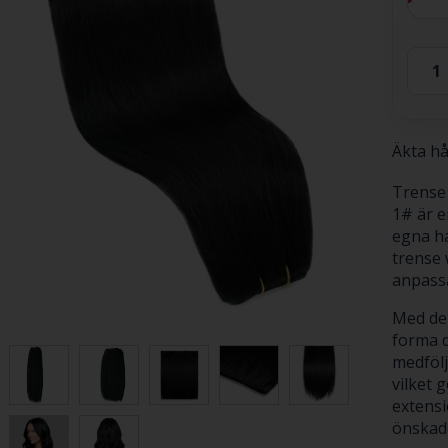
Äkta hå
Trense 
1# är e
egna ha
trense w
anpassa
Med den
forma d
medfölj
vilket 
extensi
önskad