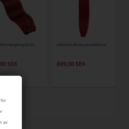
årförlängning 50 cm,
Hårträns 60 cm, postlåderöd
00
SEK
699,00
SEK
 för
ör
n av