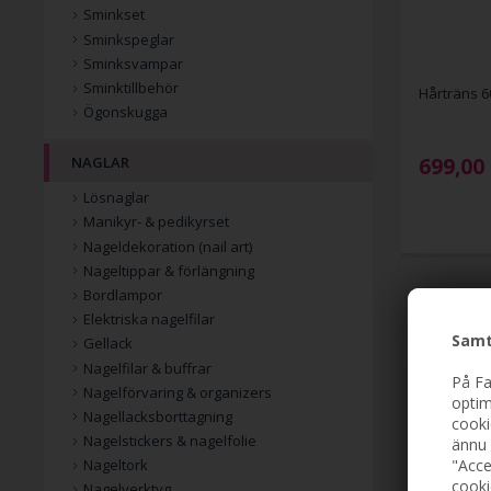
Sminkset
Sminkspeglar
Sminksvampar
Sminktillbehör
Hårträns 6
Ögonskugga
699,00
NAGLAR
Lösnaglar
Manikyr- & pedikyrset
Nageldekoration (nail art)
Nageltippar & förlängning
Bordlampor
Elektriska nagelfilar
Samt
Gellack
Nagelfilar & buffrar
På Fa
Nagelförvaring & organizers
optim
Nagellacksborttagning
cooki
Nagelstickers & nagelfolie
ännu 
"Acce
Nageltork
cooki
Nagelverktyg