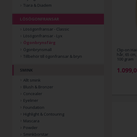
Tiara & Diadem
LÖSÖGONFRANSAR
Lösögonfransar - Classic
Lösögonfransar - Lyx
Ögonbrynsfärg
Ögonbrynsmall
Clip-on Ha
hår, 65 cm,
Tillbehör till ögonfransar & bryn
100 gram
1.099,
SMINK
Allt smink
Blush & Bronzer
Concealer
Eyeliner
Foundation
Highlight & Contouring
Mascara
Powder
Sminkborstar