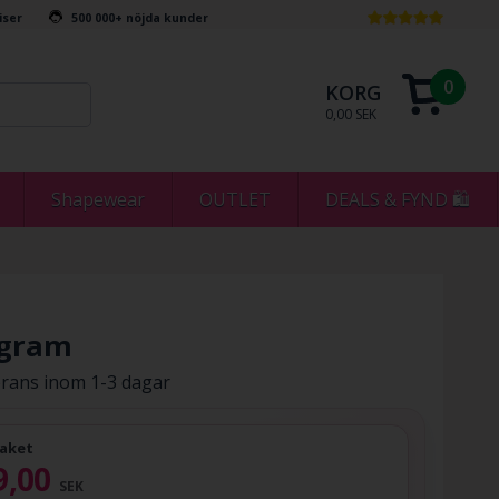
riser
500 000+ nöjda kunder
0
KORG
0,00 SEK
Shapewear
OUTLET
DEALS & FYND 🛍
 gram
rans inom 1-3 dagar
aket
9,00
SEK