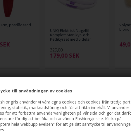
0 cm, postlåderöd
Volyms
blond
UNIQ Elektrisk Nagelfil –
Komplett Manikyr- och
Pedikyrset med 5 delar
SEK
49,0
329,00
179,00
SEK
ycke till användningen av cookies
shiongirls använder vi våra egna cookies och cookies från tredje part
ering, statistik, marknadsföring och för att rikta innehåll. Vi använder
es för att förbättra användarvänligheten på vår sida och gör det därf
enklare för dig att besöka och använda Fashiongirls.se. Klicka på
ptera hela webbupplevelsen" för att ge ditt samtycke till användninge
es.