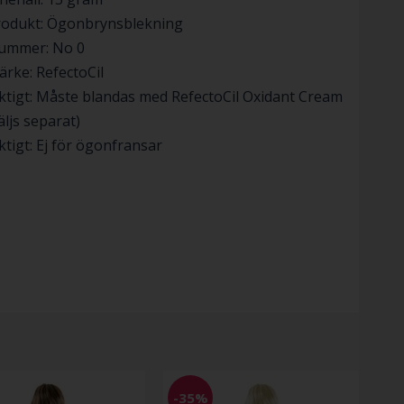
rodukt: Ögonbrynsblekning
ummer: No 0
rke: RefectoCil
ktigt: Måste blandas med RefectoCil Oxidant Cream
äljs separat)
ktigt: Ej för ögonfransar
-35%