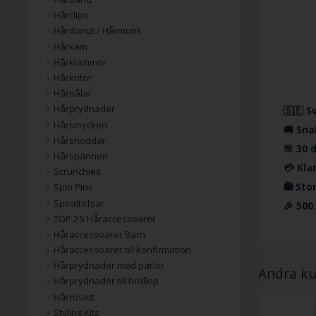
Hårclips
Hårdonut / Hårmunk
Hårkam
Hårklämmor
Hårkritor
Hårnålar
Hårprydnader
🇸🇪 S
Hårsmycken
🚚 Sna
Hårsnoddar
🌸 30 
Hårspännen
💳 Kla
Scrunchies
🛍️ St
Spin Pins
Spiraltofsar
🎉 500
TOP 25 Håraccessoarer
Håraccessoarer Barn
Håraccessoarer till konfirmation
Hårprydnader med pärlor
Andra ku
Hårprydnader till bröllop
Hårrosett
Styling Kits