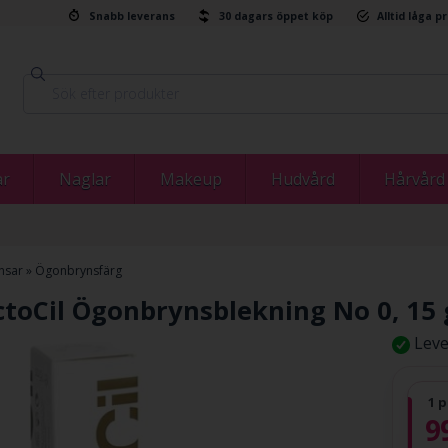
Snabb leverans
30 dagars öppet köp
Alltid låga p
ar
Naglar
Makeup
Hudvård
Hårvård
nsar
»
Ögonbrynsfärg
ctoCil Ögonbrynsblekning No 0, 15
Leve
1 p
9