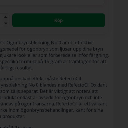
Köp
Cil Ögonbrynsblekning No 0 är ett effektivt
gsmedel för ögonbryn som ljusar upp dina bryn
mjukare look eller som förberedelse inför färgning.
pecifika formula på 15 gram är framtagen för att
ålitligt resultat.
 uppnå önskad effekt måste RefectoCil
ynsblekning No 0 blandas med RefectoCil Oxidant
som säljs separat. Det är viktigt att notera att
rodukt endast är avsedd för ögonbryn och inte
ändas på ögonfransarna. RefectoCil är ett välkänt
rke inom ögonbrynsbehandlingar, känt för sina
ga produkter.
nehåll: 15 gram