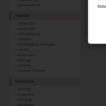
Startpaket & kit
HUDVÅRD
Ansiktsvård
Dermaroller
Hårborttagning
Spraytan
Tandblekning / Munhygien
Fotvård
Kroppsvård
Massage
sovmask
Tweezer/ Pincetter
SHAPEWEAR
Brösttejp
Shapewear
BH-inlägg
BH-tillbehör