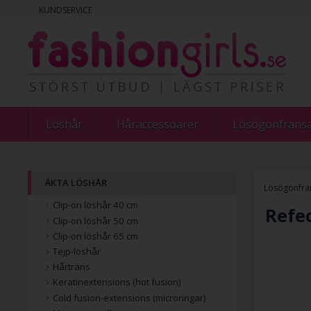
KUNDSERVICE
Löshår
Håraccessoarer
Lösögonfrans
ÄKTA LÖSHÅR
Lösögonfra
Clip-on löshår 40 cm
Refe
Clip-on löshår 50 cm
Clip-on löshår 65 cm
Tejp-löshår
Hårträns
Keratinextensions (hot fusion)
Cold fusion-extensions (microringar)