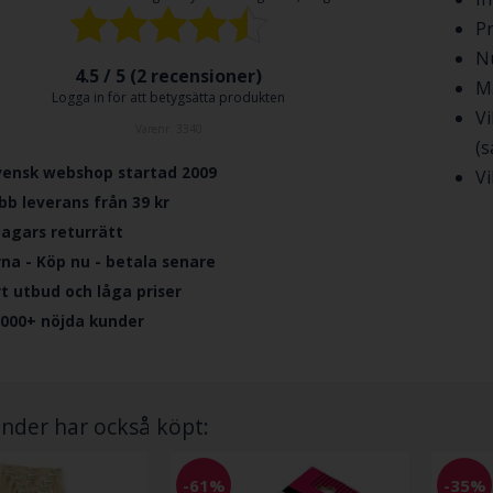
P
N
4.5 / 5 (
2
recensioner)
Mä
Logga in för att betygsätta produkten
Vi
Varenr.
3340
(s
vensk webshop startad 2009
Vi
bb leverans från 39 kr
dagars returrätt
rna - Köp nu - betala senare
ort utbud och låga priser
.000+ nöjda kunder
nder har också köpt:
-61%
-35%