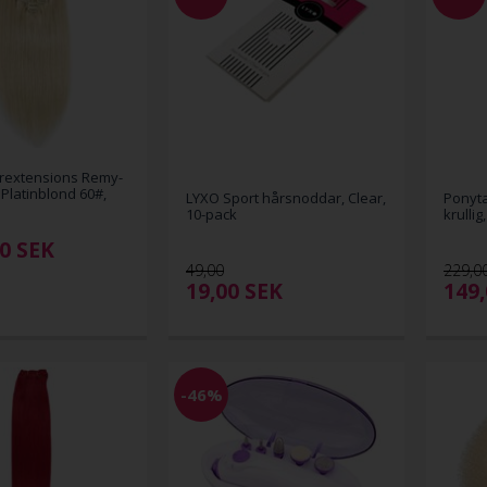
irextensions Remy-
 Platinblond 60#,
LYXO Sport hårsnoddar, Clear,
Ponyta
10-pack
krullig
00
SEK
49,00
229,0
19,00
SEK
149
-46%