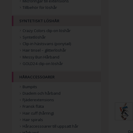
Microringar till extensions
Tillbehör för löshår
SYNTETISKT LÖSHÅR
Crazy Colors clip-on löshår
Syntetlöshår
Clip-in hästsvans (ponytail)
Hair tinsel – glitterlöshår
Messy Bun Hårband
GOLD24 clip-on löshår
HÅRACCESSOARER
Bumpits
Diadem och hårband
Fjäderextensions
Fransk fläta
Hair cuff (hårring)
Hair spirals
Håraccessoarer till uppsatt hår
Om
Hårband