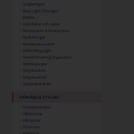
Solglasögon
Blue Light Glasögon
Bälten
Halsdukar och sjalar
Necessärer & beauty box
Nyckelringar
Reseaccessoarer
Selfie Ring Light
Sminkförvaring Organizers
Sminkspeglar
Smyckeskrin
Smyckesträd
Startpaket & kit
HÅRVÅRD & STYLING
Frisörprodukter
Hårborstar
Hårspolar
Frisörsax
Hårfönar