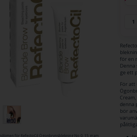
Refecto
bleknin
för en 
Denna s
ge ett p
För att
Ögonbr
Cream, 
denna p
bör anv
varumä
pålitli
dömen för
RefectoCil Ögonbrynsblekning No 0, 15 gram
In