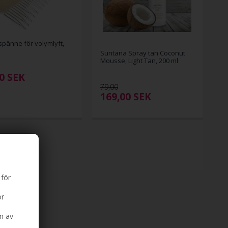
pänne för volymlyft,
Suntana Spray tan Coconut
Mousse, Light Tan, 200 ml
0
SEK
79,00
169,00
SEK
 för
ör
n av