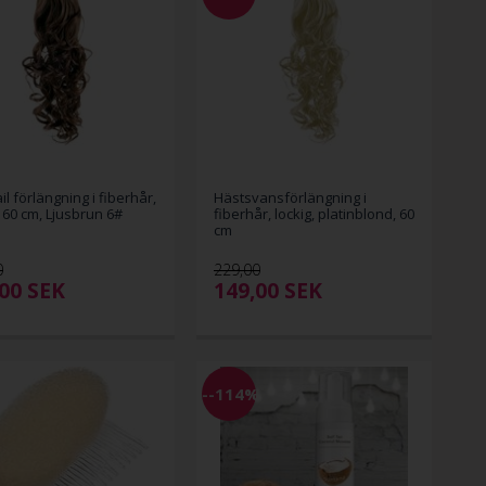
il förlängning i fiberhår,
Hästsvansförlängning i
, 60 cm, Ljusbrun 6#
fiberhår, lockig, platinblond, 60
cm
0
229,00
,00
SEK
149,00
SEK
--114%