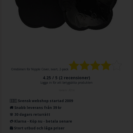
Omdömen för
Nipple Cover, svart, 2-pack
4.25 / 5 (
2
recensioner)
Logga in för att betygsätta produkten
Varenr.
3314
🇸🇪 Svensk webshop startad 2009
🚚 Snabb leverans från 39 kr
🌸 30 dagars returrätt
💳 Klarna - Köp nu - betala senare
🛍️ Stort utbud och låga priser