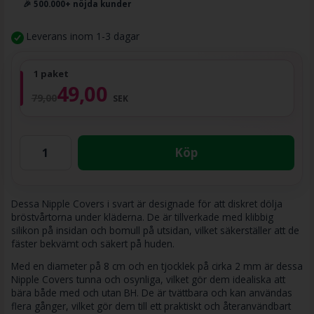
🎉 500.000+ nöjda kunder
Leverans inom 1-3 dagar
1 paket
49,00
79,00
SEK
Köp
Dessa Nipple Covers i svart är designade för att diskret dölja
bröstvårtorna under kläderna. De är tillverkade med klibbig
silikon på insidan och bomull på utsidan, vilket säkerställer att de
fäster bekvämt och säkert på huden.
Med en diameter på 8 cm och en tjocklek på cirka 2 mm är dessa
Nipple Covers tunna och osynliga, vilket gör dem idealiska att
bära både med och utan BH. De är tvättbara och kan användas
flera gånger, vilket gör dem till ett praktiskt och återanvändbart