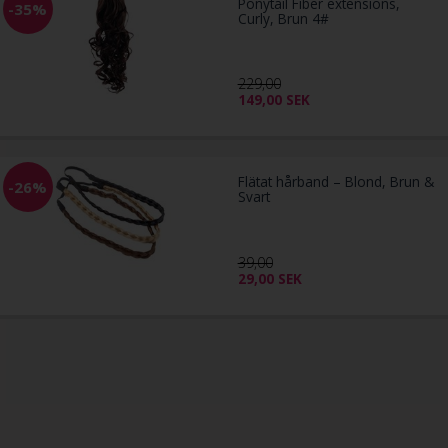
Ponytail Fiber extensions,
-35%
Curly, Brun 4#
229,00
149,00
SEK
Flätat hårband – Blond, Brun &
-26%
Svart
39,00
29,00
SEK