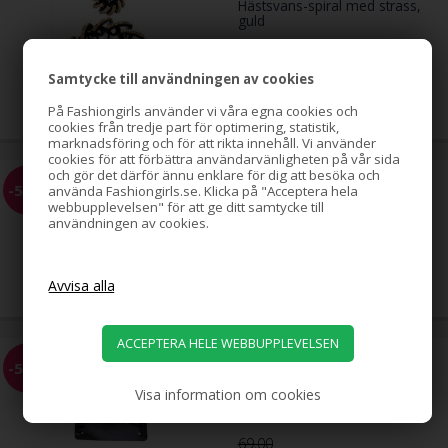
Hästsvans-spiral med strass,
guld
Samtycke till användningen av cookies
79,00
SEK
På Fashiongirls använder vi våra egna cookies och
cookies från tredje part för optimering, statistik,
marknadsföring och för att rikta innehåll. Vi använder
cookies för att förbättra användarvänligheten på vår sida
och gör det därför ännu enklare för dig att besöka och
Hästsvans-spiral med strass,
-51%
använda Fashiongirls.se. Klicka på "Acceptera hela
silver
webbupplevelsen" för att ge ditt samtycke till
användningen av cookies.
79,00
39,00
SEK
EZ Combs elastisk hårkam,
-58%
svart, 2-pack
Visa information om cookies
69,00