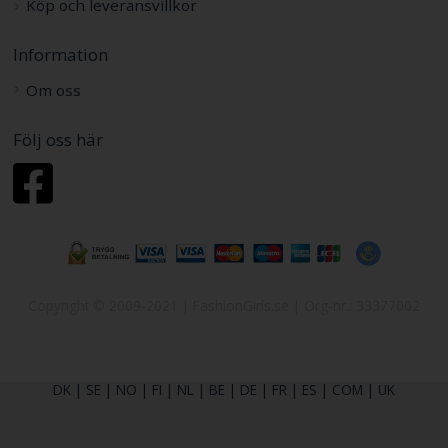
Köp och leveransvillkor
Information
Om oss
Följ oss här
Copyright © 2009-2021 | FashionGirls.se | Org-nr.: 33377002
DK
|
SE
|
NO
|
FI
|
NL
|
BE
|
DE
|
FR
|
ES
|
COM
|
UK