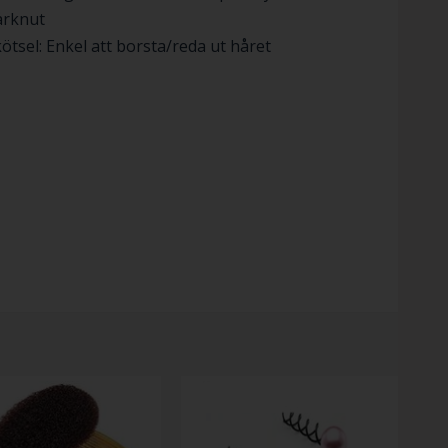
årknut
ötsel: Enkel att borsta/reda ut håret