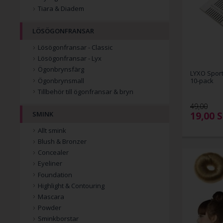
Tiara & Diadem
LÖSÖGONFRANSAR
Lösögonfransar - Classic
Lösögonfransar - Lyx
Ögonbrynsfärg
LYXO Sport
Ögonbrynsmall
10-pack
Tillbehör till ögonfransar & bryn
49,00
19,00
S
SMINK
Allt smink
Blush & Bronzer
Concealer
Eyeliner
Foundation
Highlight & Contouring
Mascara
Powder
Sminkborstar