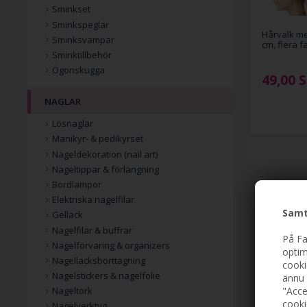
Sminkset
Sminkspeglar
Hårvalk me
Sminksvampar
cm, flera f
Sminktillbehör
Ögonskugga
49,00
S
NAGLAR
Lösnaglar
Manikyr- & pedikyrset
Nageldekoration (nail art)
Nageltippar & förlängning
Bordlampor
Elektriska nagelfilar
Samt
Gellack
Nagelfilar & buffrar
På Fa
Nagelförvaring & organizers
optim
Nagellacksborttagning
cooki
Nagelstickers & nagelfolie
ännu 
"Acce
Nageltork
cooki
Nagelverktyg