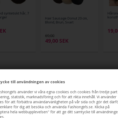
d syntetiskt hår, 7
Hårsno
ärger
konsth
Hair Sausage Donut 20 cm,
Blond, Brun, Svart
EK
19,0
69,00
49,00
SEK
ycke till användningen av cookies
shiongirls använder vi våra egna cookies och cookies från tredje part
ering, statistik, marknadsföring och för att rikta innehåll. Vi använder
es för att förbättra användarvänligheten på vår sida och gör det därf
enklare för dig att besöka och använda Fashiongirls.se. Klicka på
ptera hela webbupplevelsen" för att ge ditt samtycke till användninge
es.