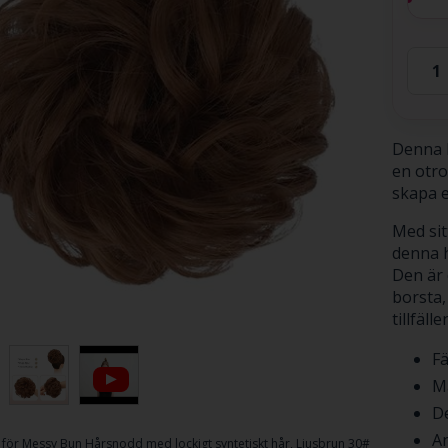
Denna M
en otro
skapa e
Med sit
denna h
Den är 
borsta, 
tillfälle
Fä
Ma
De
An
för
Messy Bun Hårsnodd med lockigt syntetiskt hår, Ljusbrun 30#