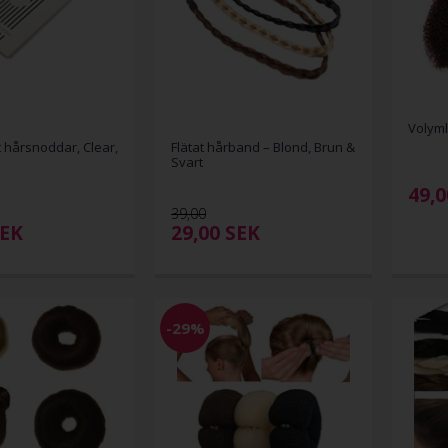
Volyml
 hårsnoddar, Clear,
Flätat hårband – Blond, Brun &
Svart
49,0
39,00
EK
29,00
SEK
-29%