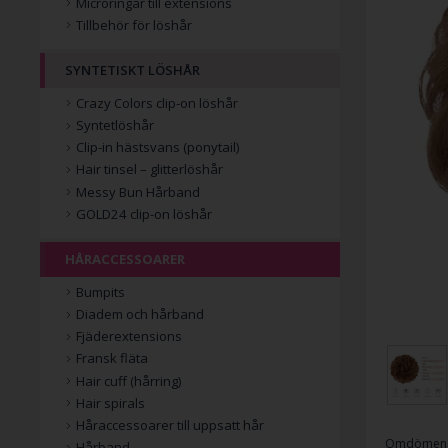
Microringar till extensions
Tillbehör för löshår
SYNTETISKT LÖSHÅR
Crazy Colors clip-on löshår
Syntetlöshår
Clip-in hästsvans (ponytail)
Hair tinsel – glitterlöshår
Messy Bun Hårband
GOLD24 clip-on löshår
HÅRACCESSOARER
Bumpits
Diadem och hårband
Fjäderextensions
Fransk fläta
Hair cuff (hårring)
Hair spirals
Håraccessoarer till uppsatt hår
Omdömen 
Hårband