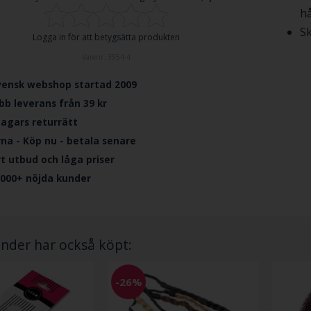
h
Sk
Logga in för att betygsätta produkten
Varenr.
3954-4
vensk webshop startad 2009
bb leverans från 39 kr
dagars returrätt
rna - Köp nu - betala senare
ort utbud och låga priser
.000+ nöjda kunder
nder har också köpt:
-26%