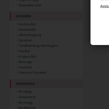
Startpaket & kit
HUDVÅRD
Ansiktsvård
Dermaroller
Hårborttagning
Spraytan
Tandblekning / Munhygien
Fotvård
Kroppsvård
Massage
sovmask
Tweezer/ Pincetter
SHAPEWEAR
Brösttejp
Shapewear
BH-inlägg
BH-tillbehör