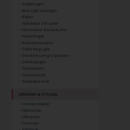
Solglasögon
Blue Light Glasögon
Bälten
Halsdukar och sjalar
Necessärer & beauty box
Nyckelringar
Reseaccessoarer
Selfie Ring Light
Sminkförvaring Organizers
Sminkspeglar
Smyckeskrin
Smyckesträd
Startpaket & kit
HÅRVÅRD & STYLING
Frisörprodukter
Hårborstar
Hårspolar
Frisörsax
Hårfönar