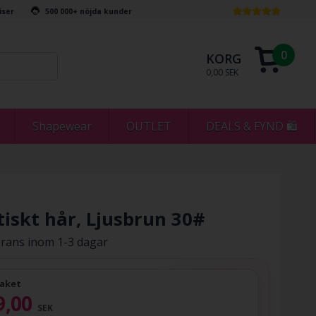
riser
500 000+ nöjda kunder
0
KORG
0,00 SEK
Shapewear
OUTLET
DEALS & FYND 🛍
iskt hår, Ljusbrun 30#
rans inom 1-3 dagar
aket
9,00
SEK