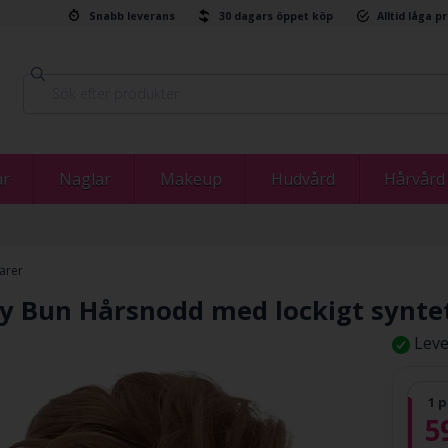
Snabb leverans
30 dagars öppet köp
Alltid låga p
ar
Naglar
Makeup
Hudvård
Hårvård
arer
y Bun Hårsnodd med lockigt syntet
Leve
1 p
5