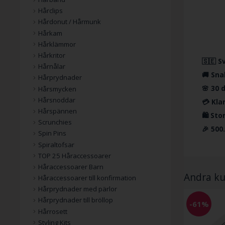
Hårclips
Hårdonut / Hårmunk
Hårkam
Hårklämmor
Hårkritor
🇸🇪 S
Hårnålar
🚚 Sna
Hårprydnader
🌸 30 
Hårsmycken
Hårsnoddar
💳 Kla
Hårspännen
🛍️ St
Scrunchies
🎉 500
Spin Pins
Spiraltofsar
TOP 25 Håraccessoarer
Håraccessoarer Barn
Andra ku
Håraccessoarer till konfirmation
Hårprydnader med pärlor
Hårprydnader till bröllop
-61%
Hårrosett
Styling Kits