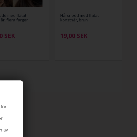
dd med flätat
Hårsnodd med flätat
år, flera färger
konsthår, brun
0
SEK
19,00
SEK
 för
ör
n av