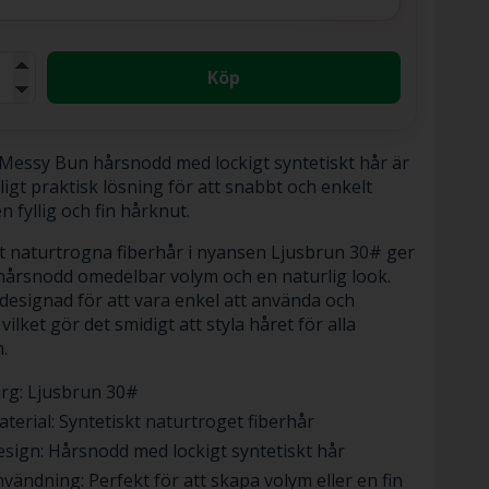
Köp
essy Bun hårsnodd med lockigt syntetiskt hår är
ligt praktisk lösning för att snabbt och enkelt
n fyllig och fin hårknut.
t naturtrogna fiberhår i nyansen Ljusbrun 30# ger
årsnodd omedelbar volym och en naturlig look.
designad för att vara enkel att använda och
vilket gör det smidigt att styla håret för alla
n.
rg: Ljusbrun 30#
terial: Syntetiskt naturtroget fiberhår
sign: Hårsnodd med lockigt syntetiskt hår
vändning: Perfekt för att skapa volym eller en fin