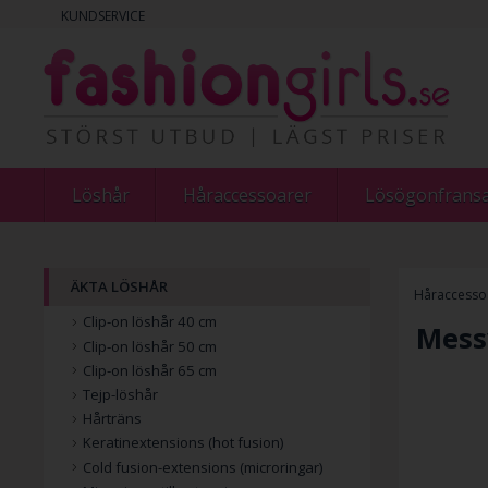
KUNDSERVICE
Löshår
Håraccessoarer
Lösögonfrans
ÄKTA LÖSHÅR
Håraccesso
Clip-on löshår 40 cm
Mess
Clip-on löshår 50 cm
Clip-on löshår 65 cm
Tejp-löshår
Hårträns
Keratinextensions (hot fusion)
Cold fusion-extensions (microringar)