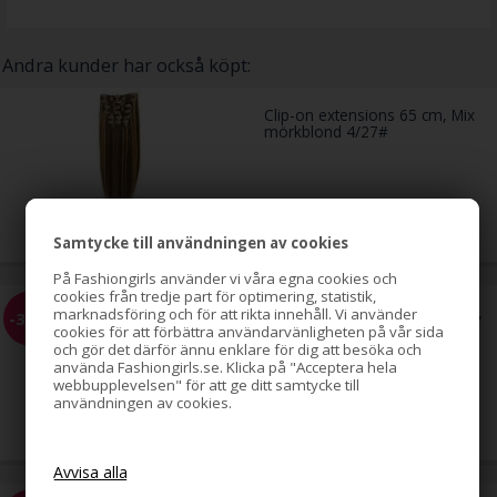
Andra kunder har också köpt:
Clip-on extensions 65 cm, Mix
mörkblond 4/27#
1.099,00
SEK
Samtycke till användningen av cookies
På Fashiongirls använder vi våra egna cookies och
cookies från tredje part för optimering, statistik,
Ponytail extensions i fiber, slät,
marknadsföring och för att rikta innehåll. Vi använder
-35%
ljusbrun 6#, 60 cm
cookies för att förbättra användarvänligheten på vår sida
och gör det därför ännu enklare för dig att besöka och
använda Fashiongirls.se. Klicka på "Acceptera hela
webbupplevelsen" för att ge ditt samtycke till
229,00
användningen av cookies.
149,00
SEK