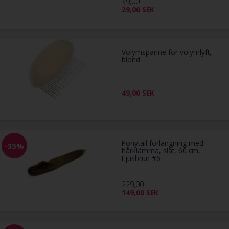
39,00
29,00
SEK
Volymspänne för volymlyft,
blond
49,00
SEK
Ponytail förlängning med
-35%
hårklämma, slät, 60 cm,
Ljusbrun #6
229,00
149,00
SEK