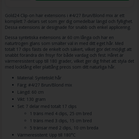
Gold24 Clip-on hair extensions i #4/27 Brun/Blond mix är ett
komplett 7-delars set som ger dig omedelbar längd och fyllighet.
Dessa extensions är designade för snabb och enkel applicering.
Dessa syntetiska extensions är 60 cm långa och har en
naturtrogen glans som smälter väl in med ditt eget hår. Med
totalt 17 clips fästs de enkelt och säkert, vilket gör det möjligt att
snabbt förändra din frisyr för både vardag och fest. Håret är
värmeresistent upp till 180 grader, vilket ger dig frihet att styla det
med locktång eller plattång precis som ditt naturliga hår.
Material: Syntetiskt hår
Färg: #4/27 Brun/Blond mix
Längd: 60 cm
Vikt: 130 gram
Set: 7 delar med totalt 17 clips
1 träns med 4 clips, 25 cm bred
1 träns med 3 clips, 15 cm bred
5 tränsar med 2 clips, 10 cm breda
Värmeresistent: Upp till 180°C