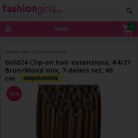
0
MENU
Syntetiskt löshår
»
GOLD24 clip-on löshår
Gold24 Clip-on hair extensions, #4/27
Brun/Blond mix, 7-delars set, 60
cm
-35%