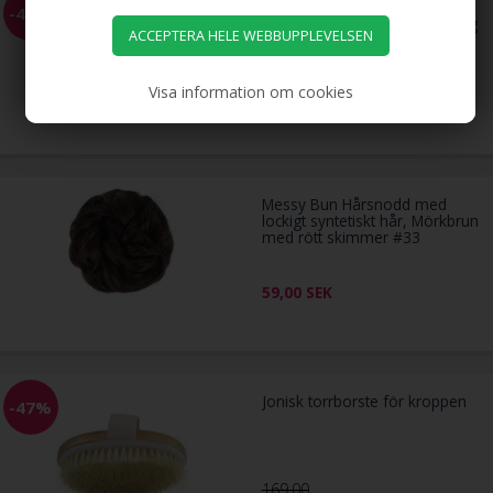
TBC Plattborste med
-43%
vildsvinshår och askträhandtag
Visa information om cookies
299,00
169,00
SEK
Messy Bun Hårsnodd med
lockigt syntetiskt hår, Mörkbrun
med rött skimmer #33
59,00
SEK
Jonisk torrborste för kroppen
-47%
169,00