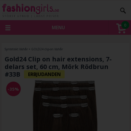
0
MENU
Syntetiskt löshår
»
GOLD24 clip-on löshår
Gold24 Clip on hair extensions, 7-
delars set, 60 cm, Mörk Rödbrun
#33B
-35%