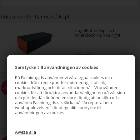
Andra kunder har också köpt:
Nagelbuffer slip- och
polerblock 100/180 grit
9,00
SEK
Samtycke till användningen av cookies
På Fashiongirls använder vi våra egna cookies och
cookies från tredje part för optimering, statistik,
Lösögonfransar no. 922
-41%
marknadsföring och för att rikta innehåll. Vi använder
cookies för att förbättra användarvänligheten på vår sida
och gör det därför ännu enklare för dig att besöka och
använda Fashiongirls.se. Klicka på "Acceptera hela
webbupplevelsen" för att ge ditt samtycke till
49,00
användningen av cookies.
29,00
SEK