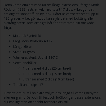
Detta kompletta set med 60 cm långa extensions i färgen Mörk
Rödbrun #33B fästs enkelt med totalt 17 clips, vilket gör det
smidigt att snabbt få en ny look. Håret är värmeresistent upp till
180 grader, vilket gör att du kan styla det med locktång eller
plattång precis som ditt eget hår för att matcha din önskade
frisyr.
Material: Syntetiskt
Färg: Mörk Rödbrun #33B
Längd: 60 cm
Vikt: 130 gram
Värmeresistent: Upp till 180°C
Setet innehåller:
1 trens med 4 clips (25 cm bred)
1 trens med 3 clips (15 cm bred)
5 trensar med 2 clips (10 cm bred)
Totalt antal clips: 17
Oavsett om du vill ha extra volym och längd till vardagsfrisyren
eller en glamorös look till fest och bröllop, ger dessa extensions
dig möjligheten att snabbt förändra din stil.