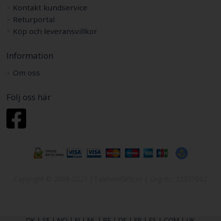
Kontakt kundservice
Returportal
Köp och leveransvillkor
Information
Om oss
Följ oss här
Copyright © 2009-2021 | FashionGirls.se | Org-nr.: 33377002
DK
|
SE
|
NO
|
FI
|
NL
|
BE
|
DE
|
FR
|
ES
|
COM
|
UK