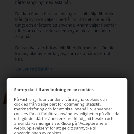
hårförlängning med äkta hår.
Det kan finnas flera anledningar till att välja fiberhår.
Många kvinnor väljer fiberhår för att det inte är så
tungt och är lättare att använda. Andra väljer fiberhår
eftersom de av olika anledningar inte vill använda
äkta hår.
Du kan tvätta och föna ditt fiberhår, men det får inte
lockas, plattas eller färgas, som äkta hår däremot
kan.
Via Syntetlöshår >
Samtycke till användningen av cookies
Peruker
På Fashiongirls använder vi våra egna cookies och
cookies från tredje part för optimering, statistik,
Fantastiskt fina peruker till både vardag och fest.
marknadsföring och för att rikta innehåll. Vi använder
cookies för att förbättra användarvänligheten på vår sida
Visa Peruker >
och gör det därför ännu enklare för dig att besöka och
använda Fashiongirls.se. Klicka på "Acceptera hela
webbupplevelsen" för att ge ditt samtycke till
användningen av cookies.