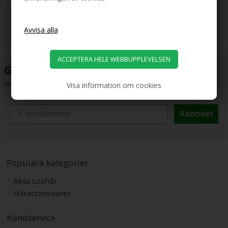
Gör som 150 000 andra...
Anmäl dig till vårt nyhetsbrev och få super erbjudanden direkt i din inkorg.
Visa information om cookies
Abonner
Populära kategorier
Äkta Löshår
Håraccessoarer
Kundservice