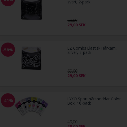
svart, 2-pack
69,00
29,00
SEK
EZ Combs Elastisk Hårkam,
-58%
Silver, 2-pack
69,00
29,00
SEK
LYXO Sport hårsnoddar Color
-41%
Box, 10-pack
49,00
29,00
SEK