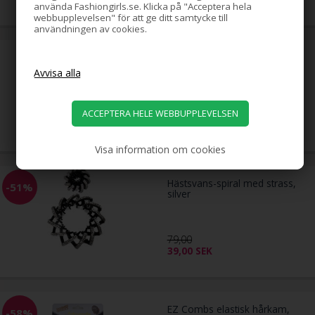
använda Fashiongirls.se. Klicka på "Acceptera hela
webbupplevelsen" för att ge ditt samtycke till
användningen av cookies.
Hästsvans-spiral med strass,
guld
79,00
SEK
Visa information om cookies
Hästsvans-spiral med strass,
-51%
silver
79,00
39,00
SEK
EZ Combs elastisk hårkam,
-58%