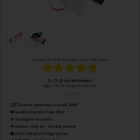
Omdömen för
BLAX Hårsnoddar 4 mm, Pink, 8-pack
5 / 5 (
2
recensioner)
Logga in för att betygsätta produkten
Varenr.
530-4
🇸🇪 Svensk webshop startad 2009
🚚 Snabb leverans från 39 kr
🌸 30 dagars returrätt
💳 Klarna - Köp nu - betala senare
🛍️ Stort utbud och låga priser